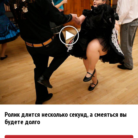
зрителей в Стасике
Владимир Сорокин написал либретто для оперы
Генделя
Театр Станиславского открыл Зал Моцарта
Ксения Дудникова: Я живу на сцене неистово!
Мультимедиа-опера Тарнопольского «По ту сторону
тени» выходит в Стасике
«Орфей и Эвридика». Запараллелили Глюка
«Тайный брак»: Сначала театр, потом музыка?
«Аида» вернулась в Москву
Тяжёлая русская доля. «Борис Годунов» из
Екатеринбурга
Ролик длится несколько секунд, а смеяться вы
Теймураз Гугушвили спел Каварадосси в «Стасике»
будете долго
Директором Большого театра стал Владимир Урин