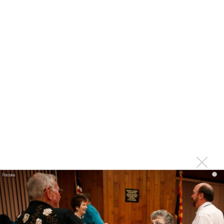
Ещё об этом!
«Орлеанская дева» от МАМТа появилась на фестивале
Чайковского
МАМТ сыграл на компьютере в премьере оперы
«Вольный стрелок» Вебера
Хибла Герзмава споет в «Отелло»
47-летний тенор Сергей Балашов скончался
Премию BraVo вручили ГАСО, Бессонову, Гимадиевой,
Стасику и Георгиу
100-летие Стасика: Шостакович и все-все-все
i
230 лет со дня премьеры оперы «Дон Жуан» В.А.
Моцарта
Три оперных премьеры и одно возобновление ждут