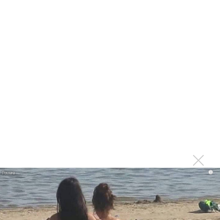
лучшей
Сосо Павлиашвили и Максим Фадеев показали клип «Я
не вернулся»
Zivert дебютировала в большом кино
Ариана Гранде сделает перерыв в публичности
Ваня Дмитриенко побил рекорд Егора Крида, став
самым юным артистом, собравшим Лужники
Группа Dabro добилась отмены бренда ресторана
Da'Bro
Александр Добронравов рассказал «Чего хотят
мужчины?»
Нюша нашла «Время любить»
i
«Три дня дождя» просят: «Не смотри наверх»
Ариана Гранде выпустила «злобный» альбом
«Petal»
Филипп Киркоров сходит с ума от «Луизы»