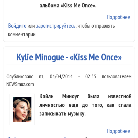
альбома «Kiss Me Once».
Подробнее
о K
Войдите
или
зарегистрируйтесь
, чтобы отправлять
сня
комментарии
ма
кли
Kylie Minogue - «Kiss Me Once»
Опубликовано
пт, 04/04/2014 - 02:55
пользователем
NEWSmuz.com
Кайли Миноуг была известной
личностью еще до того, как стала
записывать музыку.
Подробнее
о Ky