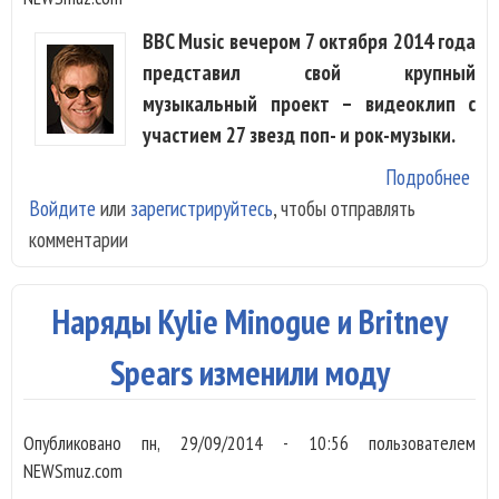
BBC Music вечером 7 октября 2014 года
представил свой крупный
музыкальный проект – видеоклип с
участием 27 звезд поп- и рок-музыки.
Подробнее
о З
Войдите
или
зарегистрируйтесь
, чтобы отправлять
поя
комментарии
на 
кав
вер
Наряды Kylie Minogue и Britney
Bea
Boy
Spears изменили моду
Опубликовано
пн, 29/09/2014 - 10:56
пользователем
NEWSmuz.com