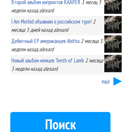
Второй альбом киприотов KA'APER
1 месяц 3
недели
назад
alexard
I Am Morbid объявили о российском туре!
2
месяца 5 дней
назад
alexard
Дебютный EP американцев Abitha
2 месяца 3
недели
назад
alexard
Новый альбом немцев Teeth of Lamb
2 месяца
3 недели
назад
alexard
ещё
Поиск