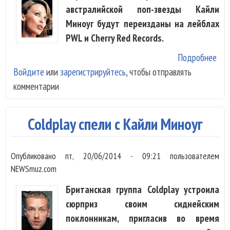
австралийской поп-звезды Кайли
Миноуг будут переизданы на лейблах
PWL и Cherry Red Records.
Подробнее
о П
Войдите
или
зарегистрируйтесь
, чтобы отправлять
аль
комментарии
Kyli
Min
буд
Coldplay спели с Кайли Миноуг
пер
Опубликовано
пт, 20/06/2014 - 09:21
пользователем
NEWSmuz.com
Британская группа Coldplay устроила
сюрприз своим сиднейским
поклонникам, пригласив во время