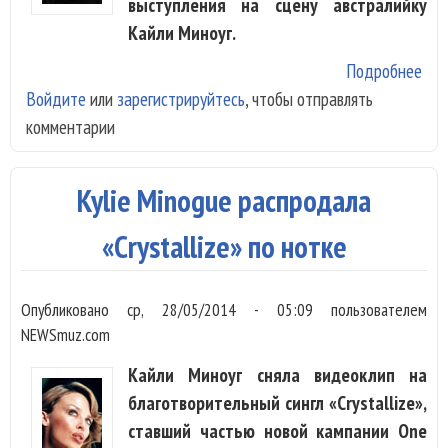
выступления на сцену австралийку
Кайли Миноуг.
Подробнее
о
Войдите
или
зарегистрируйтесь
, чтобы отправлять
Col
комментарии
спе
Кай
Мин
Kylie Minogue распродала
«Crystallize» по нотке
Опубликовано
ср, 28/05/2014 - 05:09
пользователем
NEWSmuz.com
Кайли Миноуг сняла видеоклип на
благотворительный сингл «Crystallize»,
ставший частью новой кампании One