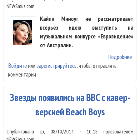
NEWSmuz.com
Кайли Миноуг не рассматривает
всерьез идею выступить на
музыкальном конкурсе «Евровидение»
от Австралии.
Подробнее
о K
Войдите
или
зарегистрируйтесь
, чтобы отправлять
над
комментарии
выс
«Ев
Звезды появились на BBC с кавер-
версией Beach Boys
Опубликовано
ср, 08/10/2014 - 10:18
пользователем
NEWSmuz.com