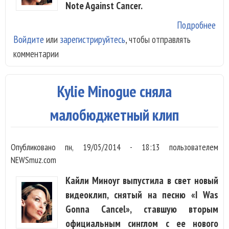
Note Against Cancer.
Подробнее
о Ky
Войдите
или
зарегистрируйтесь
, чтобы отправлять
Min
комментарии
рас
«Cr
по 
Kylie Minogue сняла
малобюджетный клип
Опубликовано
пн, 19/05/2014 - 18:13
пользователем
NEWSmuz.com
Кайли Миноуг выпустила в свет новый
видеоклип, снятый на песню «I Was
Gonna Cancel», ставшую вторым
официальным синглом с ее нового