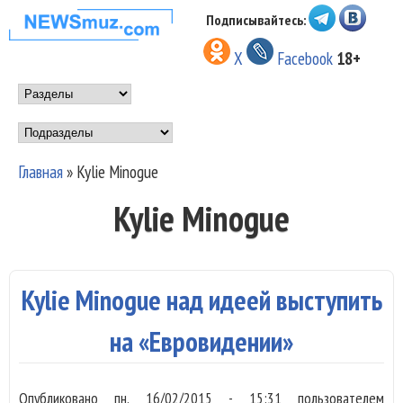
Перейти к основному
Подписывайтесь:
НОВОСТИ
содержанию
X
Facebook
18+
МУЗЫКИ И
Main menu
ШОУ БИЗНЕСА
Подразделы
NEWSMUZ.COM
Главная
»
Kylie Minogue
Вы здесь
Kylie Minogue
Kylie Minogue над идеей выступить
на «Евровидении»
Опубликовано
пн, 16/02/2015 - 15:31
пользователем