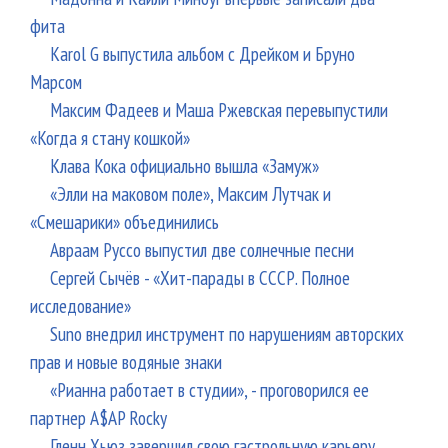
фита
Karol G выпустила альбом с Дрейком и Бруно
Марсом
Максим Фадеев и Маша Ржевская перевыпустили
«Когда я стану кошкой»
Клава Кока официально вышла «Замуж»
«Элли на маковом поле», Максим Лутчак и
«Смешарики» объединились
Авраам Руссо выпустил две солнечные песни
Сергей Сычёв - «Хит-парады в СССР. Полное
исследование»
Suno внедрил инструмент по нарушениям авторских
прав и новые водяные знаки
«Рианна работает в студии», - проговорился ее
партнер A$AP Rocky
Гленн Хьюз завершил свою гастрольную карьеру