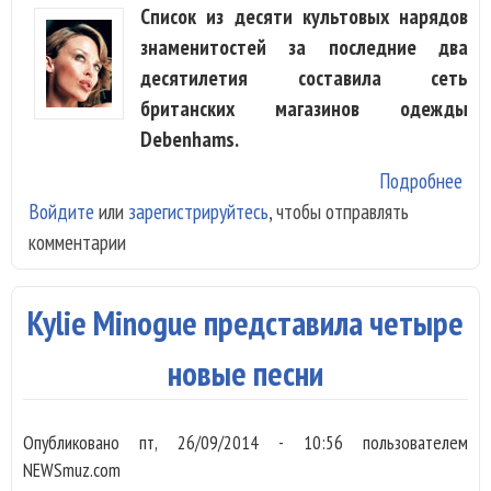
Список из десяти культовых нарядов
знаменитостей за последние два
десятилетия составила сеть
британских магазинов одежды
Debenhams.
Подробнее
о
Войдите
или
зарегистрируйтесь
, чтобы отправлять
На
комментарии
Kyli
Min
и B
Kylie Minogue представила четыре
Spe
изм
новые песни
мод
Опубликовано
пт, 26/09/2014 - 10:56
пользователем
NEWSmuz.com