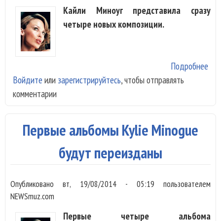
Кайли Миноуг представила сразу
четыре новых композиции.
Подробнее
о Ky
Войдите
или
зарегистрируйтесь
, чтобы отправлять
Min
комментарии
пре
чет
нов
Первые альбомы Kylie Minogue
будут переизданы
Опубликовано
вт, 19/08/2014 - 05:19
пользователем
NEWSmuz.com
Первые четыре альбома