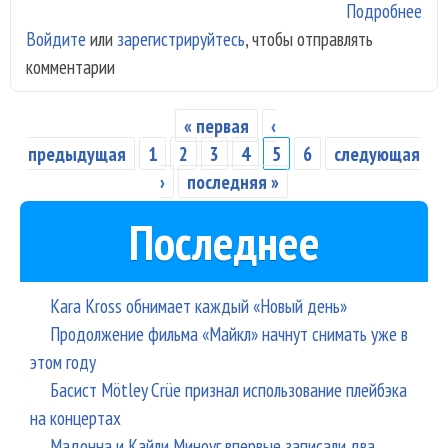
Подробнее
о 2
Войдите
или
зарегистрируйтесь
, чтобы отправлять
20
комментарии
муз
кот
ста
« первая
‹
Страницы
изв
предыдущая
1
2
3
4
5
6
следующая
до 
›
последняя »
Последнее
Kara Kross обнимает каждый «Новый день»
Продолжение фильма «Майкл» начнут снимать уже в
этом году
Басист Mötley Crüe признал использование плейбэка
на концертах
Мадонна и Кайли Миноуг впервые записали два