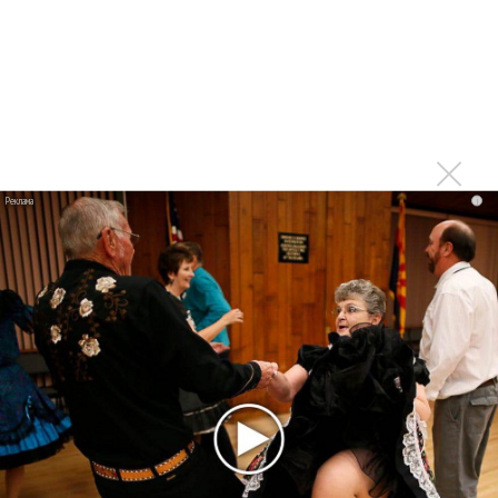
немецкому лицензиату
Linkin Park показал трейлер документального фильма
«Unshatter»
РАО потребовало от театра Кадышевой неустойку
В сеть выложен уникальный концерт Led Zeppelin
1970 года
i
Ферги стала петь в Black Eyed Peas, чтобы стать
лучшей
Сосо Павлиашвили и Максим Фадеев показали клип «Я
не вернулся»
Zivert дебютировала в большом кино
Ариана Гранде сделает перерыв в публичности
Новое