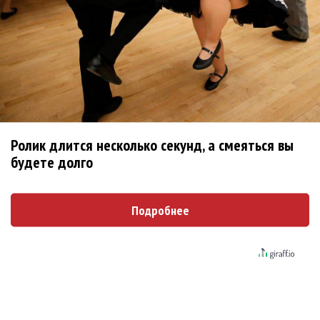
«Элли на маковом поле», Максим Лутчак и
«Смешарики» объединились
Сосо Павлиашвили и Максим Фадеев
показали клип «Я не вернулся»
Александр Добронравов рассказал «Чего
Ролик длится несколько секунд, а смеяться вы
хотят мужчины?»
будете долго
Гитарист Black Sabbath Тони Айомми показал
первую песню из сольного альбома
Подробнее
Денис Клявер умоляет ИИ-модель: «Не
плачь, Анастасия»
Pizza нашла свою колючую «Проволоку»