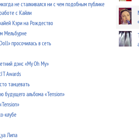
икогда не сталкивался ни с чем подобным публике
работе с Кайли
эрайей Кэри на Рождество
ом Мельбурне
oll» просочилась в сеть
летний дэнс «My Oh My»
RIT Awards
осто танцевать
ню будущего альбома «Tension»
«Tension»
ко-клубе
Дуа Липа