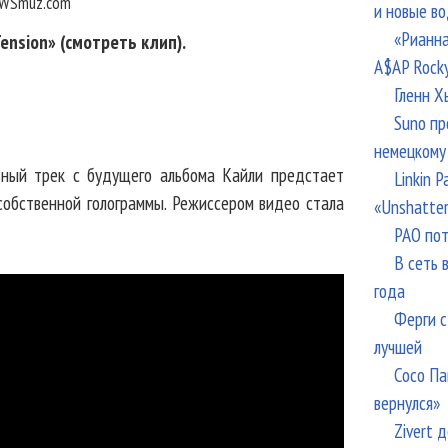
WSmuz.com
и новые в
«Рианна
ension» (смотреть клип).
A$AP Rock
Гленн Х
Suno пр
немецкому
вный трек с будущего альбома Кайли предстает
Linkin 
 собственной голограммы. Режиссером видео стала
«Unshatte
РАО пот
В сеть 
года
Ферги с
лучшей
Сосо Па
вернулся»
Zivert 