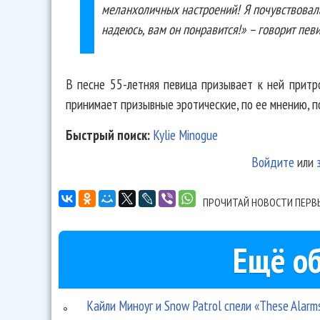
меланхоличных настроений! Я почувствовала
надеюсь, вам он понравится!» – говорит певи
В песне 55-летняя певица призывает к ней притро
принимает призывные эротические, по ее мнению, п
Быстрый поиск:
Kylie Minogue
Войдите
или
ПРОЧИТАЙ НОВОСТИ ПЕРВ
Ещё об
Кайли Миноуг и Snow Patrol спели «These Alarm