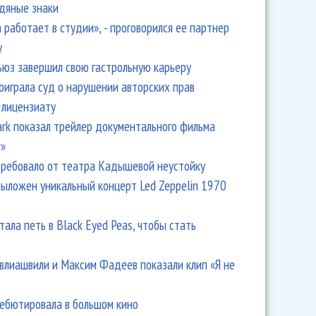
одяные знаки
 работает в студии», - проговорился ее партнер
y
ьюз завершил свою гастрольную карьеру
оиграла суд о нарушении авторских прав
 лицензиату
Park показал трейлер документального фильма
r»
ребовало от театра Кадышевой неустойку
выложен уникальный концерт Led Zeppelin 1970
тала петь в Black Eyed Peas, чтобы стать
влиашвили и Максим Фадеев показали клип «Я не
дебютировала в большом кино