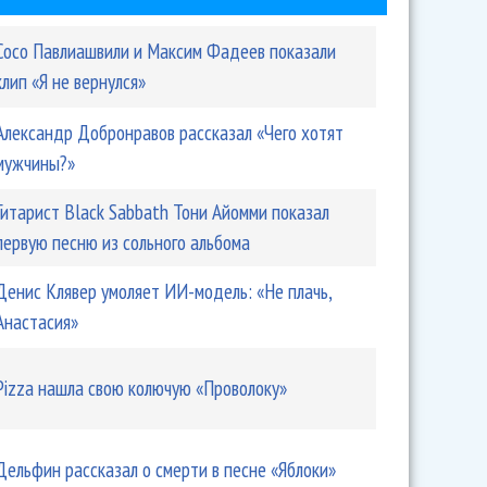
Сосо Павлиашвили и Максим Фадеев показали
клип «Я не вернулся»
Александр Добронравов рассказал «Чего хотят
мужчины?»
Гитарист Black Sabbath Тони Айомми показал
первую песню из сольного альбома
Денис Клявер умоляет ИИ-модель: «Не плачь,
Анастасия»
Pizza нашла свою колючую «Проволоку»
Дельфин рассказал о смерти в песне «Яблоки»