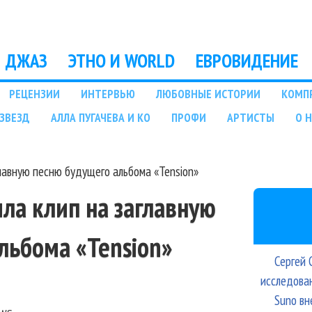
Перейти к основному
содержанию
ДЖАЗ
ЭТНО И WORLD
ЕВРОВИДЕНИЕ
РЕЦЕНЗИИ
ИНТЕРВЬЮ
ЛЮБОВНЫЕ ИСТОРИИ
КОМП
ЗВЕЗД
АЛЛА ПУГАЧЕВА И КО
ПРОФИ
АРТИСТЫ
О 
лавную песню будущего альбома «Tension»
ла клип на заглавную
льбома «Tension»
Сергей 
исследова
Suno вн