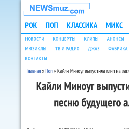
НОВОСТИ
МУЗЫКИ И
РОК
ПОП
КЛАССИКА
МИКС
Main menu
ШОУ БИЗНЕСА
НОВОСТИ
КОНЦЕРТЫ
КЛИПЫ
АНОНСЫ
Подразделы
МЮЗИКЛЫ
ТВ И РАДИО
ДЖАЗ
ФАБРИКА 
NEWSMUZ.COM
КОНТАКТЫ
Главная
»
Поп
»
Кайли Миноуг выпустила клип на заг
Вы здесь
Кайли Миноуг выпусти
песню будущего а