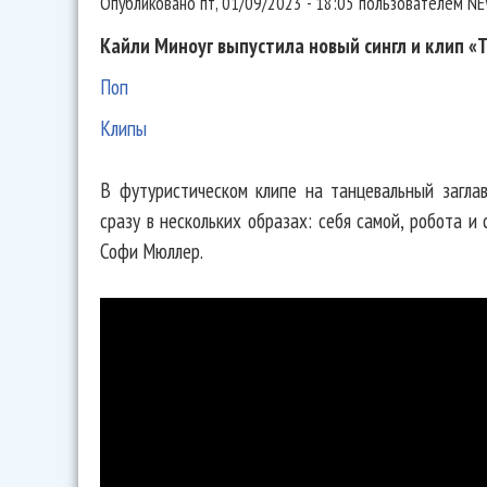
Опубликовано
пт, 01/09/2023 - 18:05
пользователем
NE
Кайли Миноуг выпустила новый сингл и клип «T
Поп
Клипы
В футуристическом клипе на танцевальный загла
сразу в нескольких образах: себя самой, робота и
Софи Мюллер.