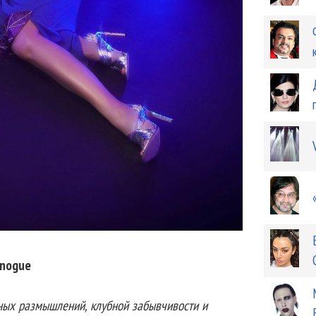
inogue
чных размышлений, клубной забывчивости и