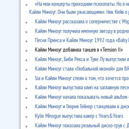
«На мои концерты приходили психопаты. Но я н
Кайли Миноуг. Они были ужасающими». Ник Кейв о 
Кайли Миноуг рассказала о соперничестве с М
Кайли Миноуг получила именную звезду в родн
Песня Принса и Кайли Миноуг 1992 года «Baby D
Кайли Миноуг добавила танцев в «Tension II»
Кайли Миноуг, Биби Рекса и Туве Лу выпустили 
Кайли Миноуг стала «Глобальной иконой» для B
Sia и Кайли Миноуг спели о том, что хочется пр
Кайли Миноуг выпустила клип на заглавную пес
Кайли Миноуг начала показывать новый альбом 
Кайли Миноуг и Глория Гейнор станцевали в дис
Kylie Minogue выпустила кавер с Years&Years
Кайли Миноуг показала реальный диско-грув с 