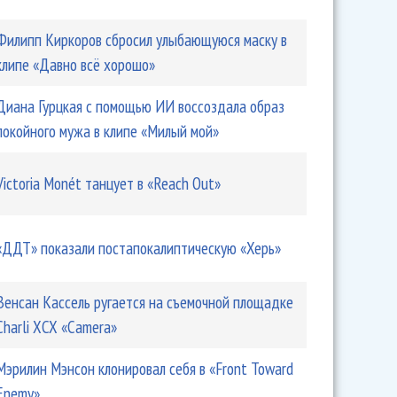
Филипп Киркоров сбросил улыбающуюся маску в
клипе «Давно всё хорошо»
Диана Гурцкая с помощью ИИ воссоздала образ
покойного мужа в клипе «Милый мой»
Victoria Monét танцует в «Reach Out»
«ДДТ» показали постапокалиптическую «Херь»
Венсан Кассель ругается на съемочной площадке
Charli XCX «Camera»
Мэрилин Мэнсон клонировал себя в «Front Toward
Enemy»