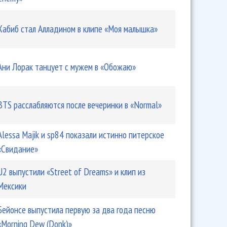
Хабиб стал Алладином в клипе «Моя малышка»
Ани Лорак танцует с мужем в «Обожаю»
BTS расслабляются после вечеринки в «Normal»
Alessa Majik и sp84 показали истинно питерское
«Свидание»
U2 выпустили «Street of Dreams» и клип из
Мексики
Бейонсе выпустила первую за два года песню
«Morning Dew (Donk)»