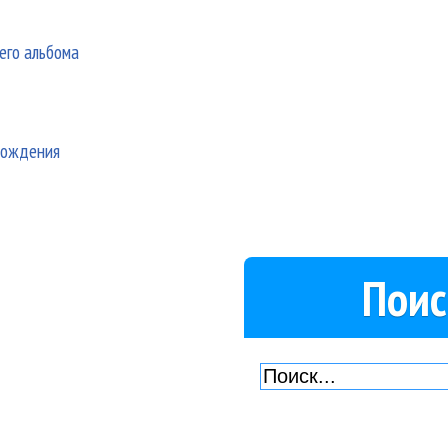
его альбома
 рождения
Поис