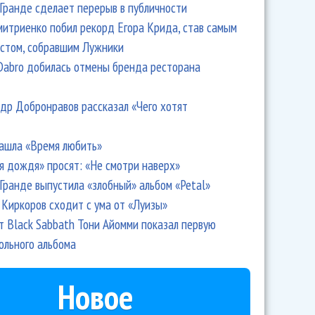
Гранде сделает перерыв в публичности
итриенко побил рекорд Егора Крида, став самым
стом, собравшим Лужники
Dabro добилась отмены бренда ресторана
др Добронравов рассказал «Чего хотят
ашла «Время любить»
я дождя» просят: «Не смотри наверх»
Гранде выпустила «злобный» альбом «Petal»
Киркоров сходит с ума от «Луизы»
т Black Sabbath Тони Айомми показал первую
ольного альбома
Новое