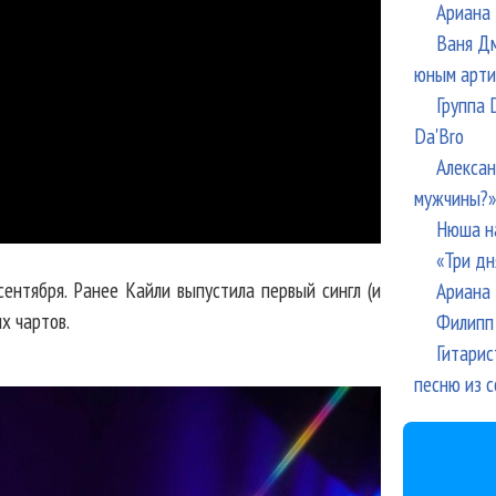
Ариана 
Ваня Дм
юным арти
Группа 
Da'Bro
Алексан
мужчины?»
Нюша н
«Три дн
ентября. Ранее Кайли выпустила первый сингл (и
Ариана 
х чартов.
Филипп 
Гитарис
песню из с