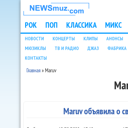
НОВОСТИ
МУЗЫКИ И
РОК
ПОП
КЛАССИКА
МИКС
Main menu
ШОУ БИЗНЕСА
НОВОСТИ
КОНЦЕРТЫ
КЛИПЫ
АНОНСЫ
Подразделы
МЮЗИКЛЫ
ТВ И РАДИО
ДЖАЗ
ФАБРИКА 
NEWSMUZ.COM
КОНТАКТЫ
Главная
»
Maruv
Вы здесь
Ma
Maruv объявила о 