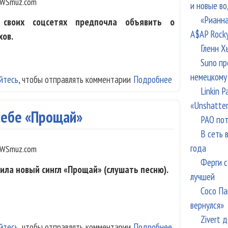
WSmuz.com
и новые в
«Рианна
 своих соцсетях предпочла объявить о
A$AP Rock
хов.
Гленн Х
Suno пр
немецкому
йтесь
, чтобы отправлять комментарии
Подробнее
о Maruv объявил
Linkin 
«Unshatte
 себе «Прощай»
РАО пот
В сеть 
года
WSmuz.com
Ферги с
ила новый сингл «Прощай» (слушать песню).
лучшей
Сосо Па
вернулся»
Zivert 
йтесь
, чтобы отправлять комментарии
Подробнее
о Maruv сказал