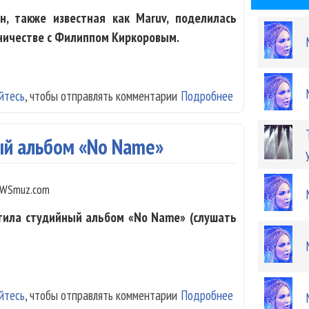
н, также известная как Maruv, поделилась
ничестве с Филиппом Киркоровым.
йтесь
, чтобы отправлять комментарии
Подробнее
о Maruv: Филипп
ый альбом «No Name»
WSmuz.com
стила студийный альбом «No Name» (слушать
йтесь
, чтобы отправлять комментарии
Подробнее
о Maruv выпуст