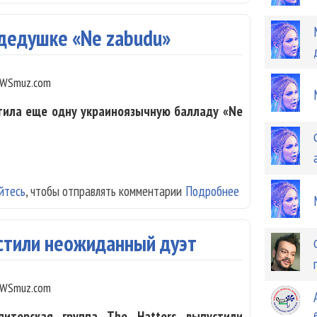
 дедушке «Ne zabudu»
WSmuz.com
стила еще одну украиноязычную балладу «Ne
йтесь
, чтобы отправлять комментарии
Подробнее
о Maruv спела 
устили неожиданный дуэт
WSmuz.com
питерская группа The Hatters выпустили