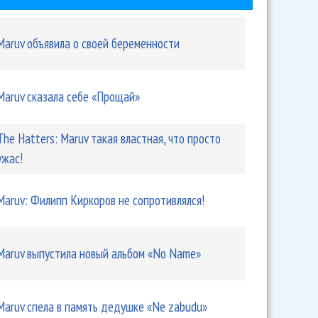
Maruv объявила о своей беременности
Maruv сказала себе «Прощай»
 Киркоров не сопротивлялся!
The Hatters: Maruv такая властная, что просто
ужас!
Maruv: Филипп Киркоров не сопротивлялся!
Maruv выпустила новый альбом «No Name»
ила новый альбом «No Name»
Maruv спела в память дедушке «Ne zabudu»