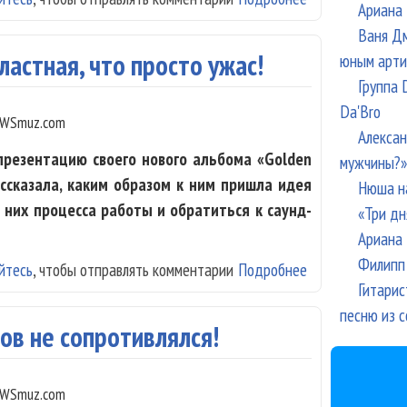
Ариана 
Ваня Дм
ластная, что просто ужас!
юным арти
Группа 
Da'Bro
WSmuz.com
Алексан
 презентацию своего нового альбома «Golden
мужчины?»
ассказала, каким образом к ним пришла идея
Нюша н
 них процесса работы и обратиться к саунд-
«Три дн
Ариана 
Филипп 
йтесь
, чтобы отправлять комментарии
Подробнее
о The Hatters: 
Гитарис
песню из с
ов не сопротивлялся!
WSmuz.com