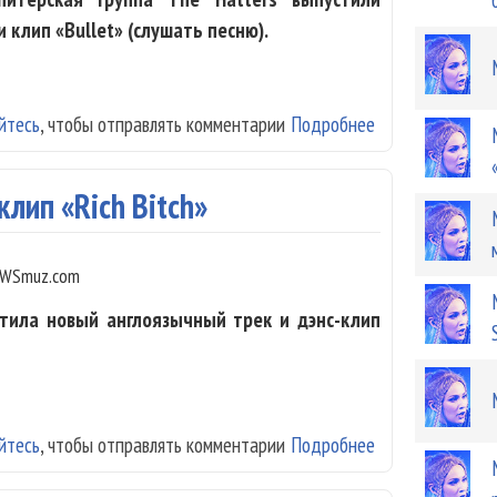
 клип «Bullet» (слушать песню).
йтесь
, чтобы отправлять комментарии
Подробнее
о Maruv и The 
лип «Rich Bitch»
WSmuz.com
стила новый англоязычный трек и дэнс-клип
йтесь
, чтобы отправлять комментарии
Подробнее
о Maruv выпусти