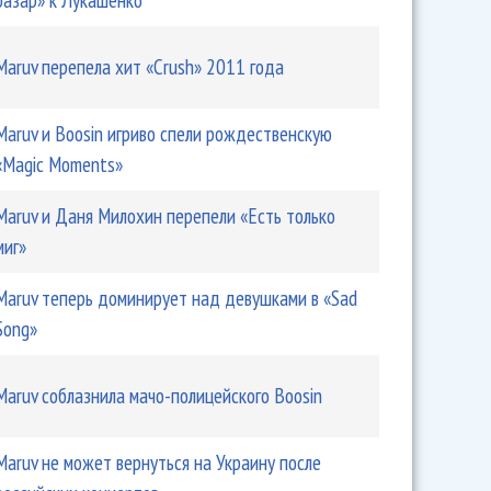
Maruv перепела хит «Crush» 2011 года
Hatters выпустили неожиданный дуэт
Maruv и Boosin игриво спели рождественскую
«Magic Moments»
Maruv и Даня Милохин перепели «Есть только
миг»
Maruv теперь доминирует над девушками в «Sad
Song»
Maruv соблазнила мачо-полицейского Boosin
ла клип «Rich Bitch»
Maruv не может вернуться на Украину после