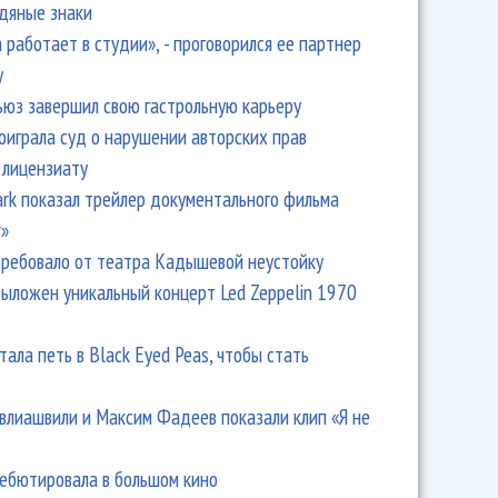
одяные знаки
 работает в студии», - проговорился ее партнер
y
ьюз завершил свою гастрольную карьеру
оиграла суд о нарушении авторских прав
 лицензиату
а о своей беременности
Park показал трейлер документального фильма
r»
ребовало от театра Кадышевой неустойку
выложен уникальный концерт Led Zeppelin 1970
тала петь в Black Eyed Peas, чтобы стать
влиашвили и Максим Фадеев показали клип «Я не
дебютировала в большом кино
а себе «Прощай»