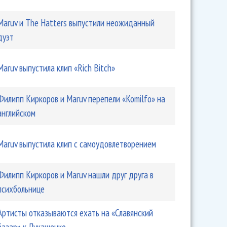
Maruv и The Hatters выпустили неожиданный
дуэт
Maruv выпустила клип «Rich Bitch»
Филипп Киркоров и Maruv перепели «Komilfo» на
английском
в память дедушке «Ne zabudu»
Maruv выпустила клип с самоудовлетворением
Филипп Киркоров и Maruv нашли друг друга в
психбольнице
Артисты отказываются ехать на «Славянский
базар» к Лукашенко