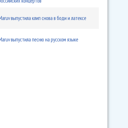
российских концертов
Maruv выпустила клип снова в боди и латексе
Maruv выпустила песню на русском языке
ов и Maruv перепели «Komilfo» на английском