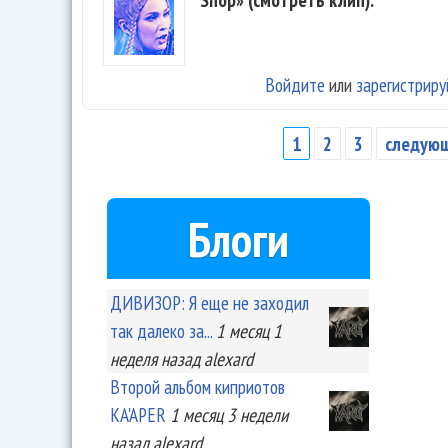
Войдите
или
зарегистриру
1
2
3
следующ
Страницы
Блоги
ДИВИЗОР: Я еще не заходил
так далеко за...
1 месяц 1
неделя
назад
alexard
Второй альбом киприотов
KA'APER
1 месяц 3 недели
назад
alexard