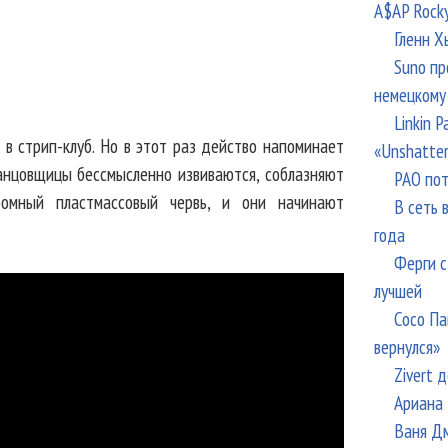
A$AP Rock
Гленн Х
Suno пр
немецкому
Linkin 
 в стрип-клуб. Но в этот раз действо напоминает
«Unshatte
анцовщицы бессмысленно извиваются, соблазняют
РАО пот
ромный пластмассовый червь, и они начинают
В сеть 
года
Ферги с
лучшей
Сосо Па
вернулся»
Zivert 
Ариана 
Ваня Дм