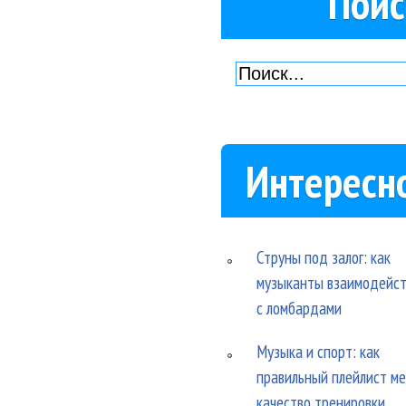
Поис
Интересн
Струны под залог: как
музыканты взаимодейс
с ломбардами
Музыка и спорт: как
правильный плейлист м
качество тренировки