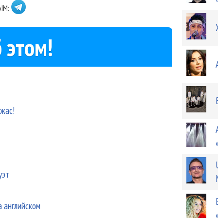
ЫМ:
 этом!
ужас!
уэт
а английском