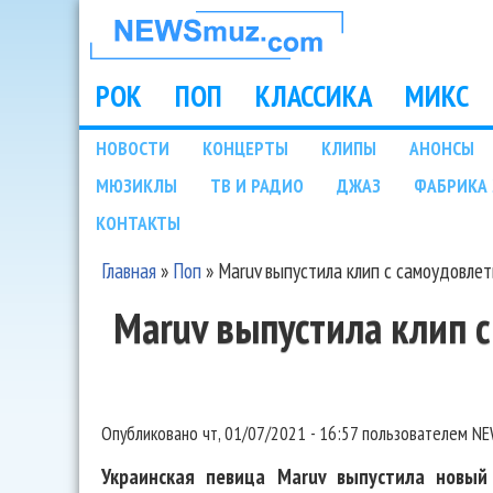
НОВОСТИ
МУЗЫКИ И
РОК
ПОП
КЛАССИКА
МИКС
Main menu
ШОУ БИЗНЕСА
НОВОСТИ
КОНЦЕРТЫ
КЛИПЫ
АНОНСЫ
Подразделы
МЮЗИКЛЫ
ТВ И РАДИО
ДЖАЗ
ФАБРИКА 
NEWSMUZ.COM
КОНТАКТЫ
Главная
»
Поп
»
Maruv выпустила клип с самоудовле
Вы здесь
Maruv выпустила клип 
Опубликовано
чт, 01/07/2021 - 16:57
пользователем
NE
Украинская певица Maruv выпустила новый