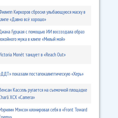
Филипп Киркоров сбросил улыбающуюся маску в
клипе «Давно всё хорошо»
Диана Гурцкая с помощью ИИ воссоздала образ
покойного мужа в клипе «Милый мой»
Victoria Monét танцует в «Reach Out»
«ДДТ» показали постапокалиптическую «Херь»
Венсан Кассель ругается на съемочной площадке
Charli XCX «Camera»
Мэрилин Мэнсон клонировал себя в «Front Toward
Enemy»