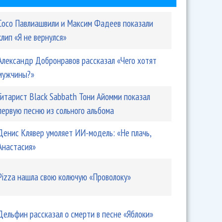
Сосо Павлиашвили и Максим Фадеев показали
клип «Я не вернулся»
Александр Добронравов рассказал «Чего хотят
мужчины?»
Гитарист Black Sabbath Тони Айомми показал
первую песню из сольного альбома
Денис Клявер умоляет ИИ-модель: «Не плачь,
Анастасия»
Pizza нашла свою колючую «Проволоку»
Дельфин рассказал о смерти в песне «Яблоки»