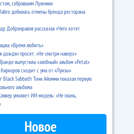
стом, собравшим Лужники
Dabro добилась отмены бренда ресторана
др Добронравов рассказал «Чего хотят
ашла «Время любить»
я дождя» просят: «Не смотри наверх»
Гранде выпустила «злобный» альбом «Petal»
Киркоров сходит с ума от «Луизы»
т Black Sabbath Тони Айомми показал первую
ольного альбома
лявер умоляет ИИ-модель: «Не плачь,
»
Новое