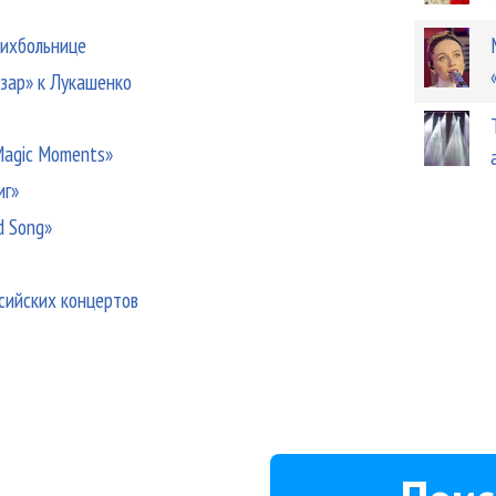
сихбольнице
азар» к Лукашенко
Magic Moments»
иг»
d Song»
ссийских концертов