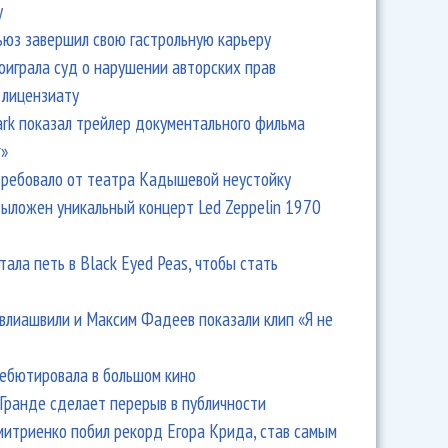
y
ьюз завершил свою гастрольную карьеру
оиграла суд о нарушении авторских прав
 лицензиату
Park показал трейлер документального фильма
r»
ребовало от театра Кадышевой неустойку
выложен уникальный концерт Led Zeppelin 1970
тала петь в Black Eyed Peas, чтобы стать
влиашвили и Максим Фадеев показали клип «Я не
дебютировала в большом кино
Гранде сделает перерыв в публичности
итриенко побил рекорд Егора Крида, став самым