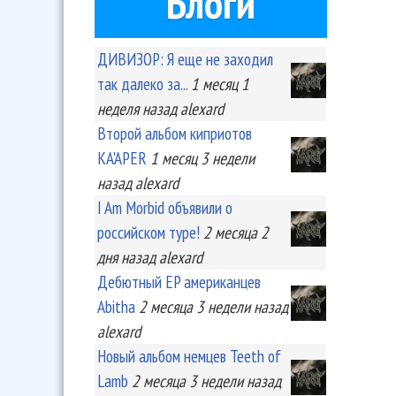
Блоги
ДИВИЗОР: Я еще не заходил
так далеко за...
1 месяц 1
неделя
назад
alexard
Второй альбом киприотов
KA'APER
1 месяц 3 недели
назад
alexard
I Am Morbid объявили о
российском туре!
2 месяца 2
дня
назад
alexard
Дебютный EP американцев
Abitha
2 месяца 3 недели
назад
alexard
Новый альбом немцев Teeth of
Lamb
2 месяца 3 недели
назад