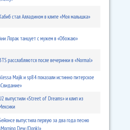
Хабиб стал Алладином в клипе «Моя малышка»
Ани Лорак танцует с мужем в «Обожаю»
BTS расслабляются после вечеринки в «Normal»
Alessa Majik и sp84 показали истинно питерское
«Свидание»
U2 выпустили «Street of Dreams» и клип из
Мексики
Бейонсе выпустила первую за два года песню
«Morning Dew (Donk)»