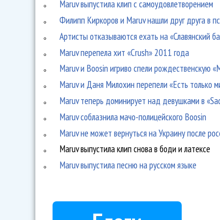
Maruv выпустила клип с самоудовлетворением
Филипп Киркоров и Maruv нашли друг друга в п
Артисты отказываются ехать на «Славянский б
Maruv перепела хит «Crush» 2011 года
Maruv и Boosin игриво спели рождественскую «
Maruv и Даня Милохин перепели «Есть только м
Maruv теперь доминирует над девушками в «Sa
Maruv соблазнила мачо-полицейского Boosin
Maruv не может вернуться на Украину после ро
Maruv выпустила клип снова в боди и латексе
Maruv выпустила песню на русском языке