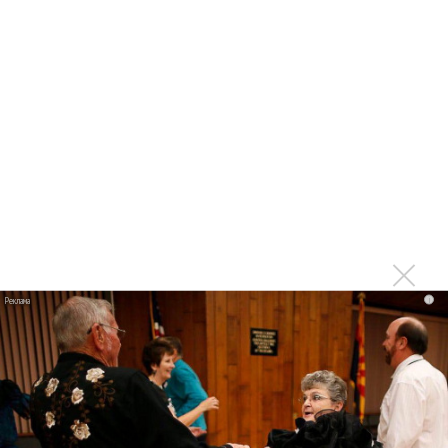
Басист Mötley Crüe признал использование плейбэка
на концертах
Мадонна и Кайли Миноуг впервые записали два
фита
Karol G выпустила альбом с Дрейком и Бруно
Марсом
Максим Фадеев и Маша Ржевская перевыпустили
«Когда я стану кошкой»
Клава Кока официально вышла «Замуж»
«Элли на маковом поле», Максим Лутчак и
«Смешарики» объединились
i
Авраам Руссо выпустил две солнечные песни
Сергей Сычёв - «Хит-парады в СССР. Полное
исследование»
Suno внедрил инструмент по нарушениям авторских
прав и новые водяные знаки