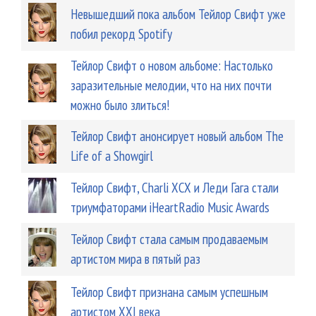
Невышедший пока альбом Тейлор Свифт уже
побил рекорд Spotify
Тейлор Свифт о новом альбоме: Настолько
заразительные мелодии, что на них почти
можно было злиться!
Тейлор Свифт анонсирует новый альбом The
Life of a Showgirl
Тейлор Свифт, Charli XCX и Леди Гага стали
триумфаторами iHeartRadio Music Awards
Тейлор Свифт стала самым продаваемым
артистом мира в пятый раз
Тейлор Свифт признана самым успешным
артистом XXI века