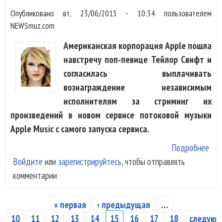
Опубликовано
вт, 23/06/2015 - 10:34
пользователем
NEWSmuz.com
Американская корпорация Apple пошла
навстречу поп-певице Тейлор Свифт и
согласилась выплачивать
вознаграждение независимым
исполнителям за стриминг их
произведений в новом сервисе потоковой музыки
Apple Music с самого запуска сервиса.
Подробнее
о T
Войдите
или
зарегистрируйтесь
, чтобы отправлять
Swi
комментарии
изм
пол
App
« первая
‹ предыдущая
…
Страницы
Mus
10
11
12
13
14
15
16
17
18
следую