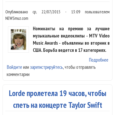
Опубликовано
ср, 22/07/2015 - 13:09
пользователем
NEWSmuz.com
Номинанты на премию за лучшие
музыкальные видеоклипы - MTV Video
Music Awards - объявлены во вторник в
США. Борьба ведется в 17 категориях.
Подробнее
о T
Войдите
или
зарегистрируйтесь
, чтобы отправлять
Swi
комментарии
лид
по 
ном
Lorde пролетела 19 часов, чтобы
на 
VM
спеть на концерте Taylor Swift