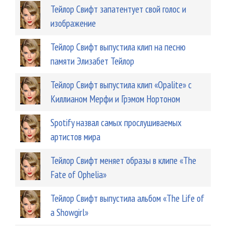
Тейлор Свифт запатентует свой голос и
изображение
Тейлор Свифт выпустила клип на песню
памяти Элизабет Тейлор
Тейлор Свифт выпустила клип «Opalite» с
Киллианом Мерфи и Грэмом Нортоном
Spotify назвал самых прослушиваемых
артистов мира
Тейлор Свифт меняет образы в клипе «The
Fate of Ophelia»
Тейлор Свифт выпустила альбом «The Life of
a Showgirl»