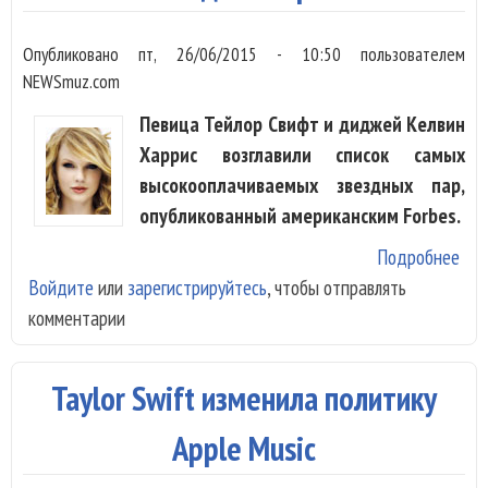
Опубликовано
пт, 26/06/2015 - 10:50
пользователем
NEWSmuz.com
Певица Тейлор Свифт и диджей Келвин
Харрис возглавили список самых
высокооплачиваемых звездных пар,
опубликованный американским Forbes.
Подробнее
о T
Войдите
или
зарегистрируйтесь
, чтобы отправлять
Cal
комментарии
сам
выс
зве
Taylor Swift изменила политику
Apple Music