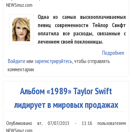
NEWSmuz.com
Одна из самых выскооплачиваемых
певиц современности Тейлор Свифт
оплатила все расходы, связанные с
лечением своей поклонницы.
Подробнее
о T
Войдите
или
зарегистрируйтесь
, чтобы отправлять
Swi
комментарии
пер
$50
леч
Альбом «1989» Taylor Swift
пок
лидирует в мировых продажах
Опубликовано
вт, 07/07/2015 - 11:16
пользователем
NEWSmuz.com