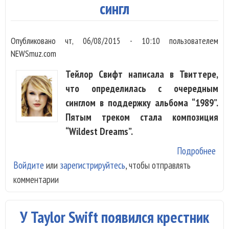
сингл
Опубликовано
чт, 06/08/2015 - 10:10
пользователем
NEWSmuz.com
Тейлор Свифт написала в Твиттере,
что определилась с очередным
синглом в поддержку альбома “1989”.
Пятым треком стала композиция
“Wildest Dreams”.
Подробнее
о T
Войдите
или
зарегистрируйтесь
, чтобы отправлять
ано
комментарии
нов
У Taylor Swift появился крестник