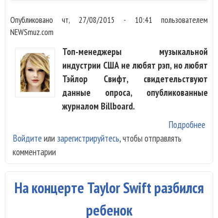
Опубликовано
чт, 27/08/2015 - 10:41
пользователем
NEWSmuz.com
Топ-менеджеры музыкальной
индустрии США не любят рэп, но любят
Тэйлор Свифт, свидетельствуют
данные опроса, опубликованные
журналом Billboard.
Подробнее
о
Войдите
или
зарегистрируйтесь
, чтобы отправлять
Аме
комментарии
пр
люб
Св
На концерте Taylor Swift разбился
бол
Ма
ребенок