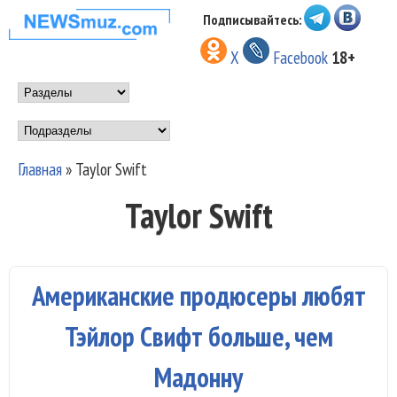
Перейти к основному
Подписывайтесь:
НОВОСТИ
содержанию
X
Facebook
18+
МУЗЫКИ И
Main menu
ШОУ БИЗНЕСА
Подразделы
NEWSMUZ.COM
Главная
»
Taylor Swift
Вы здесь
Taylor Swift
Американские продюсеры любят
Тэйлор Свифт больше, чем
Мадонну