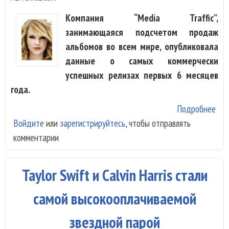
Компания “Media Traffic”,
занимающаяся подсчетом продаж
альбомов во всем мире, опубликовала
данные о самых коммерчески
успешных релизах первых 6 месяцев
года.
Подробнее
о А
Войдите
или
зарегистрируйтесь
, чтобы отправлять
«19
комментарии
Tay
Swi
лид
Taylor Swift и Calvin Harris стали
в м
пр
самой высокооплачиваемой
звездной парой