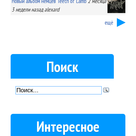
Новый альбом немцев Teeth of Lamb
2 месяца
3 недели
назад
alexard
ещё
Поиск
Интересное