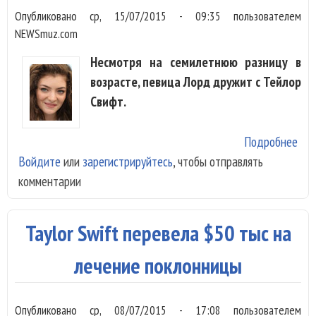
Опубликовано
ср, 15/07/2015 - 09:35
пользователем
NEWSmuz.com
Несмотря на семилетнюю разницу в
возрасте, певица Лорд дружит с Тейлор
Свифт.
Подробнее
о L
Войдите
или
зарегистрируйтесь
, чтобы отправлять
про
комментарии
19 
что
спе
Taylor Swift перевела $50 тыс на
кон
Tay
лечение поклонницы
Swi
Опубликовано
ср, 08/07/2015 - 17:08
пользователем