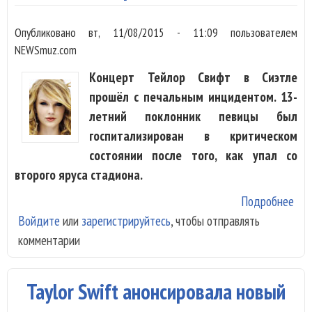
Опубликовано
вт, 11/08/2015 - 11:09
пользователем
NEWSmuz.com
Концерт Тейлор Свифт в Сиэтле
прошёл с печальным инцидентом. 13-
летний поклонник певицы был
госпитализирован в критическом
состоянии после того, как упал со
второго яруса стадиона.
Подробнее
о Н
Войдите
или
зарегистрируйтесь
, чтобы отправлять
кон
комментарии
Tay
Swi
раз
Taylor Swift анонсировала новый
реб