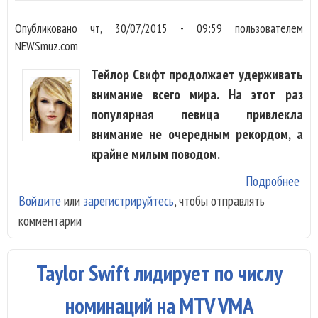
Опубликовано
чт, 30/07/2015 - 09:59
пользователем
NEWSmuz.com
Тейлор Свифт продолжает удерживать
внимание всего мира. На этот раз
популярная певица привлекла
внимание не очередным рекордом, а
крайне милым поводом.
Подробнее
о У
Войдите
или
зарегистрируйтесь
, чтобы отправлять
Tay
комментарии
Swi
поя
кре
Taylor Swift лидирует по числу
номинаций на MTV VMA