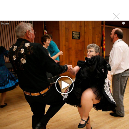
Названы самые популярные в России
джазмены
Фли из Red Hot Chili Peppers выпустил
i
джазовый альбом «Honora»
Лучшие новые голоса и джазовое шоу Петра
Востокова на фестивале Башмета
Симона Кермес спела с немецко-кубинским
джазом в Клину и подарила туфли
Игорь Бутман выпустил альбом по мотивам
Мусоргского и Бородина
Слушать джаз в Яндекс Музыке стали на
48% больше
«Грани Георгия Гараняна»: шоу в честь 90-