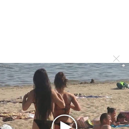
инструменты
Игорь Бутман получил премию за диалог между Россией
и США
Московский джазовый оркестр отправился на гастроли в
Италию
Сын Игоря Бутмана женился в Оксфорде
Игорь Бутман и президент Швейцарии сыграли джаз в
i
Ростове-на-Дону
Джазовый оркестр и Квинтет Бутмана отправятся в
США
Последнее
Сергей Сычёв - «Хит-парады в СССР. Полное