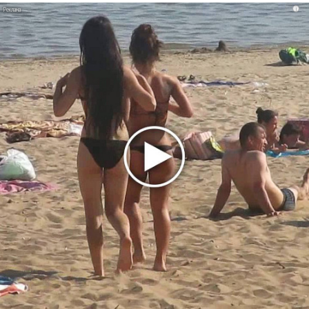
i
Suno внедрил инструмент по нарушениям авторских
прав и новые водяные знаки
«Рианна работает в студии», - проговорился ее
партнер A$AP Rocky
Гленн Хьюз завершил свою гастрольную карьеру
Suno проиграла суд о нарушении авторских прав
немецкому лицензиату
Linkin Park показал трейлер документального фильма
«Unshatter»
РАО потребовало от театра Кадышевой неустойку
В сеть выложен уникальный концерт Led Zeppelin
1970 года
Ферги стала петь в Black Eyed Peas, чтобы стать
лучшей
Сосо Павлиашвили и Максим Фадеев показали клип «Я