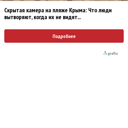
не вернулся»
Zivert дебютировала в большом кино
Скрытая камера на пляже Крыма: Что люди
вытворяют, когда их не видят...
Ариана Гранде сделает перерыв в публичности
Ваня Дмитриенко побил рекорд Егора Крида, став
самым юным артистом, собравшим Лужники
Подробнее
Группа Dabro добилась отмены бренда ресторана
Da'Bro
Александр Добронравов рассказал «Чего хотят
мужчины?»
Нюша нашла «Время любить»
«Три дня дождя» просят: «Не смотри наверх»
Ариана Гранде выпустила «злобный» альбом
«Petal»
Филипп Киркоров сходит с ума от «Луизы»
Гитарист Black Sabbath Тони Айомми показал первую
песню из сольного альбома