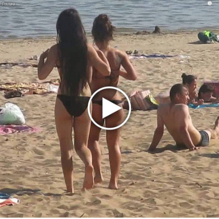
i
на концертах
Мадонна и Кайли Миноуг впервые записали два
фита
Karol G выпустила альбом с Дрейком и Бруно
Марсом
Максим Фадеев и Маша Ржевская перевыпустили
«Когда я стану кошкой»
Клава Кока официально вышла «Замуж»
«Элли на маковом поле», Максим Лутчак и
«Смешарики» объединились
Авраам Руссо выпустил две солнечные песни
Сергей Сычёв - «Хит-парады в СССР. Полное
исследование»
Suno внедрил инструмент по нарушениям авторских
прав и новые водяные знаки
«Рианна работает в студии», - проговорился ее