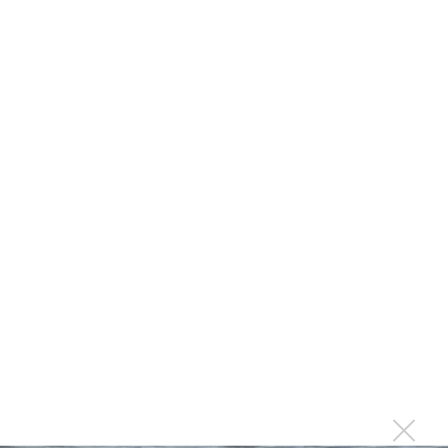
получил продолжение
Выход фильма про Майкла Джексона отложен
Lady Gaga повторила рекорд Майкла Джексона
В США нашли 12 кассет с неизвестными песнями Майкла
Джексона
Назначена премьера байопика про Майкла Джексона
Фетровая шляпа Майкла Джексона продана за 80 тысяч
евро
Последнее
Продолжение фильма «Майкл» начнут снимать уже в
этом году
Басист Mötley Crüe признал использование плейбэка