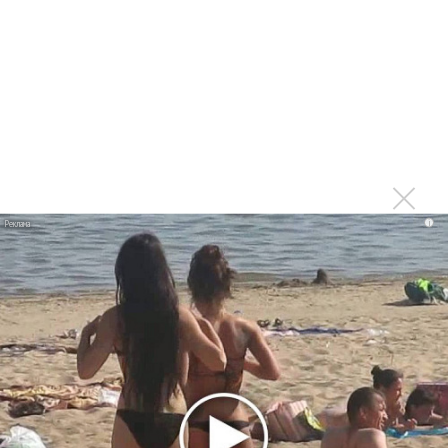
Марсом
Максим Фадеев и Маша Ржевская перевыпустили
«Когда я стану кошкой»
Клава Кока официально вышла «Замуж»
«Элли на маковом поле», Максим Лутчак и
«Смешарики» объединились
Авраам Руссо выпустил две солнечные песни
Сергей Сычёв - «Хит-парады в СССР. Полное
i
исследование»
Suno внедрил инструмент по нарушениям авторских
прав и новые водяные знаки
«Рианна работает в студии», - проговорился ее
партнер A$AP Rocky
Гленн Хьюз завершил свою гастрольную карьеру
Suno проиграла суд о нарушении авторских прав
немецкому лицензиату