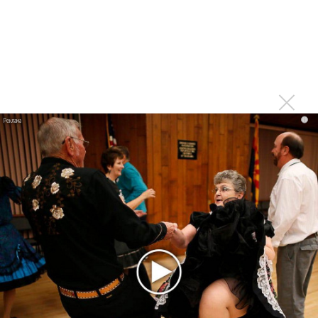
Концерт Гелы Гуралиа в Уфе был просто
ошеломляющим!!! Голос Гелы летел и звенел! Душа
улетала в небо! Зал буквально ревел от восторга! Овации
не смолкали, зрители аплодировали стоя, скандировали:
"Гела! Гела! Гела!", кричали: "Браво!", "Молодец!", "Спасибо!"
Это волшебство не забыть уже никогда!!!
i
Войдите
или
зарегистрируйтесь
, чтобы отправлять
комментарии
Концерт в Новосибирске прошёл
Опубликовано
чт, 24/04/2014 - 06:48
пользователем
Людмила (не проверено)
Концерт в Новосибирске прошёл на таком уровне
эмоций, вокала, виртуозной игры музыкантов, что дух
захватывает. Такой талант должен радовать своих