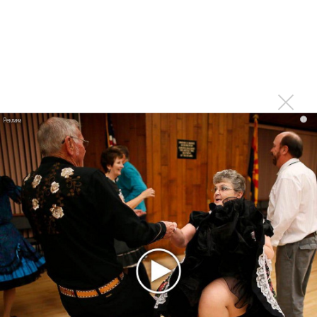
Концерт Гелы Гуралиа в Уфе был просто
ошеломляющим!!! Голос Гелы летел и звенел! Душа
улетала в небо! Зал буквально ревел от восторга! Овации
не смолкали, зрители аплодировали стоя, скандировали:
"Гела! Гела! Гела!", кричали: "Браво!", "Молодец!", "Спасибо!"
Это волшебство не забыть уже никогда!!!
i
Войдите
или
зарегистрируйтесь
, чтобы отправлять
комментарии
Концерт в Новосибирске прошёл
Опубликовано
чт, 24/04/2014 - 06:48
пользователем
Людмила (не проверено)
Концерт в Новосибирске прошёл на таком уровне
эмоций, вокала, виртуозной игры музыкантов, что дух
захватывает. Такой талант должен радовать своих