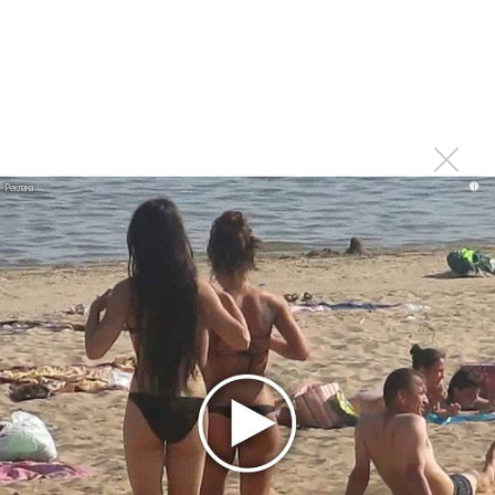
Концерт Гелы Гуралиа в Уфе был просто
ошеломляющим!!! Голос Гелы летел и звенел! Душа
улетала в небо! Зал буквально ревел от восторга! Овации
не смолкали, зрители аплодировали стоя, скандировали:
"Гела! Гела! Гела!", кричали: "Браво!", "Молодец!", "Спасибо!"
Это волшебство не забыть уже никогда!!!
i
Войдите
или
зарегистрируйтесь
, чтобы отправлять
комментарии
Концерт в Новосибирске прошёл
Опубликовано
чт, 24/04/2014 - 06:48
пользователем
Людмила (не проверено)
Концерт в Новосибирске прошёл на таком уровне
эмоций, вокала, виртуозной игры музыкантов, что дух
захватывает. Такой талант должен радовать своих