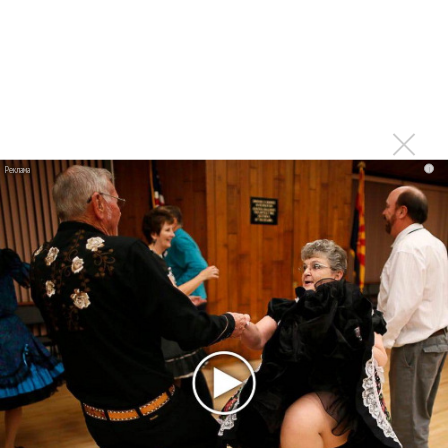
Концерт Гелы Гуралиа в Уфе был просто
ошеломляющим!!! Голос Гелы летел и звенел! Душа
улетала в небо! Зал буквально ревел от восторга! Овации
не смолкали, зрители аплодировали стоя, скандировали:
"Гела! Гела! Гела!", кричали: "Браво!", "Молодец!", "Спасибо!"
Это волшебство не забыть уже никогда!!!
i
Войдите
или
зарегистрируйтесь
, чтобы отправлять
комментарии
Концерт в Новосибирске прошёл
Опубликовано
чт, 24/04/2014 - 06:48
пользователем
Людмила (не проверено)
Концерт в Новосибирске прошёл на таком уровне
эмоций, вокала, виртуозной игры музыкантов, что дух
захватывает. Такой талант должен радовать своих