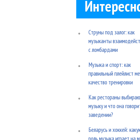
Интересн
Струны под залог: как
музыканты взаимодейс
с ломбардами
Музыка и спорт: как
правильный плейлист м
качество тренировки
Как рестораны выбира
музыку и что она говори
заведении?
Беларусь и хоккей: каку
роль музыка играет на 