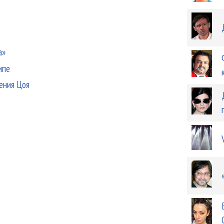
а»
ипе
ения Цоя