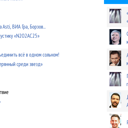
Asti, ВИА Гра, Борзов...
акустику «N2O2AC25»
ъединить всё в одном сольном!
терянный среди звезд»
й
ствие
»