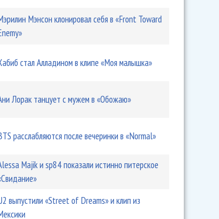
Мэрилин Мэнсон клонировал себя в «Front Toward
Enemy»
Хабиб стал Алладином в клипе «Моя малышка»
Ани Лорак танцует с мужем в «Обожаю»
BTS расслабляются после вечеринки в «Normal»
Alessa Majik и sp84 показали истинно питерское
«Свидание»
U2 выпустили «Street of Dreams» и клип из
Мексики