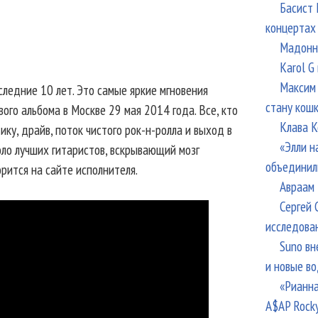
Басист 
концертах
Мадонна
Karol G
Максим 
следние 10 лет. Это самые яркие мгновения
стану кош
ого альбома в Москве 29 мая 2014 года. Все, кто
Клава К
ку, драйв, поток чистого рок-н-ролла и выход в
«Элли н
оло лучших гитаристов, вскрывающий мозг
объединил
орится на сайте исполнителя.
Авраам 
Сергей 
исследова
Suno вн
и новые в
«Рианна
A$AP Rock