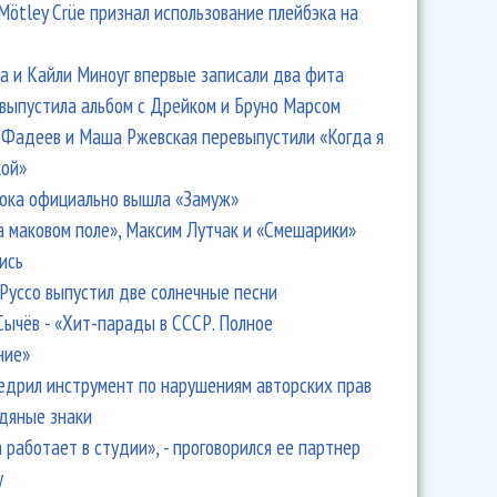
Mötley Crüe признал использование плейбэка на
 и Кайли Миноуг впервые записали два фита
 выпустила альбом с Дрейком и Бруно Марсом
Фадеев и Маша Ржевская перевыпустили «Когда я
кой»
ока официально вышла «Замуж»
а маковом поле», Максим Лутчак и «Смешарики»
ись
Руссо выпустил две солнечные песни
Сычёв - «Хит-парады в СССР. Полное
ние»
едрил инструмент по нарушениям авторских прав
одяные знаки
 работает в студии», - проговорился ее партнер
y