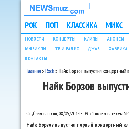
НОВОСТИ
МУЗЫКИ И
РОК
ПОП
КЛАССИКА
МИКС
Main menu
ШОУ БИЗНЕСА
НОВОСТИ
КОНЦЕРТЫ
КЛИПЫ
АНОНСЫ
Подразделы
МЮЗИКЛЫ
ТВ И РАДИО
ДЖАЗ
ФАБРИКА 
NEWSMUZ.COM
КОНТАКТЫ
Главная
»
Rock
»
Найк Борзов выпустил концертный 
Вы здесь
Найк Борзов выпуст
Опубликовано
пн, 08/09/2014 - 09:54
пользователем
NE
Найк Борзов выпустил первый концертный кли