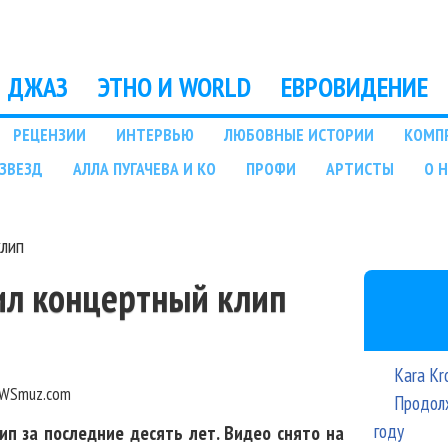
Перейти к основному
содержанию
ДЖАЗ
ЭТНО И WORLD
ЕВРОВИДЕНИЕ
РЕЦЕНЗИИ
ИНТЕРВЬЮ
ЛЮБОВНЫЕ ИСТОРИИ
КОМП
ЗВЕЗД
АЛЛА ПУГАЧЕВА И КО
ПРОФИ
АРТИСТЫ
О 
клип
ил концертный клип
Kara Kr
WSmuz.com
Продолж
году
п за последние десять лет. Видео снято на