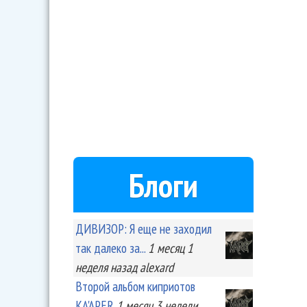
Блоги
ДИВИЗОР: Я еще не заходил
так далеко за...
1 месяц 1
неделя
назад
alexard
Второй альбом киприотов
KA'APER
1 месяц 3 недели