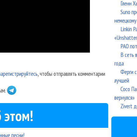
Гленн Х
Suno пр
немецкому
Linkin 
«Unshatte
РАО пот
В сеть 
года
Ферги с
зарегистрируйтесь
, чтобы отправлять комментарии
лучшей
Сосо Па
ЫМ:
вернулся»
Zivert 
 этом!
анные песни!