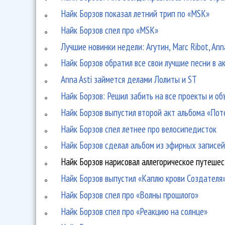
Найк Борзов показал летний трип по «MSK»
Найк Борзов спел про «MSK»
Лучшие новинки недели: Агутин, Marc Ribot, Anna 
Найк Борзов обратил все свои лучшие песни в 
Anna Asti займется делами Лолиты и ST
Найк Борзов: Решил забить на все проекты и об
Найк Борзов выпустил второй акт альбома «По
Найк Борзов спел летнее про велосипедисток
Найк Борзов сделал альбом из эфирных записе
Найк Борзов нарисовал аллегорическое путеше
Найк Борзов выпустил «Каплю крови Создателя
Найк Борзов спел про «Волны прошлого»
Найк Борзов спел про «Реакцию на солнце»