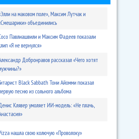
«Элли на маковом поле», Максим Лутчак и
«Смешарики» объединились
Сосо Павлиашвили и Максим Фадеев показали
клип «Я не вернулся»
Александр Добронравов рассказал «Чего хотят
мужчины?»
Гитарист Black Sabbath Тони Айомми показал
первую песню из сольного альбома
Денис Клявер умоляет ИИ-модель: «Не плачь,
Анастасия»
Pizza нашла свою колючую «Проволоку»