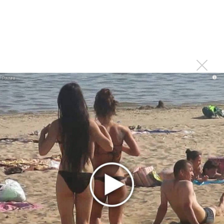
Марсом
Максим Фадеев и Маша Ржевская перевыпустили
«Когда я стану кошкой»
Клава Кока официально вышла «Замуж»
«Элли на маковом поле», Максим Лутчак и
«Смешарики» объединились
i
Авраам Руссо выпустил две солнечные песни
Сергей Сычёв - «Хит-парады в СССР. Полное
исследование»
Suno внедрил инструмент по нарушениям авторских
прав и новые водяные знаки
«Рианна работает в студии», - проговорился ее
партнер A$AP Rocky
Гленн Хьюз завершил свою гастрольную карьеру
Suno проиграла суд о нарушении авторских прав
немецкому лицензиату