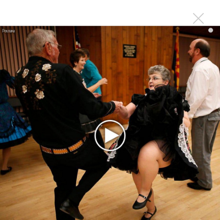
Сергей Сычёв - «Хит-парады в СССР. Полное
исследование»
i
Suno внедрил инструмент по нарушениям авторских
прав и новые водяные знаки
«Рианна работает в студии», - проговорился ее
партнер A$AP Rocky
Гленн Хьюз завершил свою гастрольную карьеру
Suno проиграла суд о нарушении авторских прав
немецкому лицензиату
Linkin Park показал трейлер документального фильма
«Unshatter»
РАО потребовало от театра Кадышевой неустойку
В сеть выложен уникальный концерт Led Zeppelin
1970 года
Ферги стала петь в Black Eyed Peas, чтобы стать
лучшей