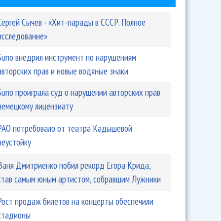
Сергей Сычёв - «Хит-парады в СССР. Полное
исследование»
Suno внедрил инструмент по нарушениям
авторских прав и новые водяные знаки
Suno проиграла суд о нарушении авторских прав
немецкому лицензиату
РАО потребовало от театра Кадышевой
неустойку
Ваня Дмитриенко побил рекорд Егора Крида,
став самым юным артистом, собравшим Лужники
Рост продаж билетов на концерты обеспечили
стадионы