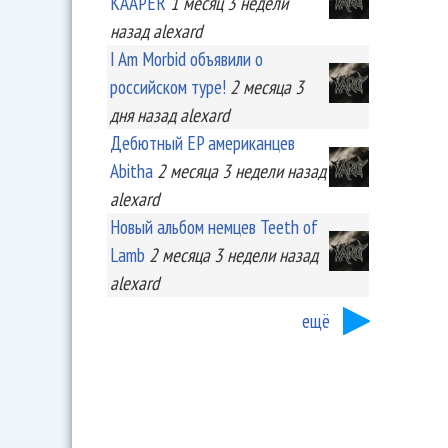
KA'APER
1 месяц 3 недели
назад
alexard
I Am Morbid объявили о
российском туре!
2 месяца 3
дня
назад
alexard
Дебютный EP американцев
Abitha
2 месяца 3 недели
назад
alexard
Новый альбом немцев Teeth of
Lamb
2 месяца 3 недели
назад
alexard
ещё