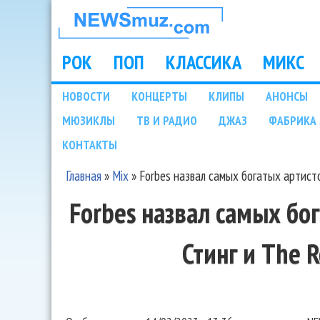
НОВОСТИ
МУЗЫКИ И
РОК
ПОП
КЛАССИКА
МИКС
Main menu
ШОУ БИЗНЕСА
НОВОСТИ
КОНЦЕРТЫ
КЛИПЫ
АНОНСЫ
Подразделы
МЮЗИКЛЫ
ТВ И РАДИО
ДЖАЗ
ФАБРИКА 
NEWSMUZ.COM
КОНТАКТЫ
Главная
»
Mix
»
Forbes назвал самых богатых артистов
Вы здесь
Forbes назвал самых бог
Стинг и The R