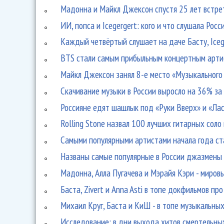
Мадонна и Майкл Джексон спустя 25 лет встре
ИИ, попса и Icegergert: кого и что слушала Рос
Каждый четвёртый слушает на даче Басту, Iceg
BTS стали самым прибыльным концертным арти
Майкл Джексон занял 8-е место «Музыкального
Скачивание музыки в России выросло на 36% за
Россияне едят шашлык под «Руки Вверх» и «Ла
Rolling Stone назвал 100 лучших гитарных соло
Самыми популярными артистами начала года ста
Названы самые популярные в России джазмены
Мадонна, Алла Пугачева и Мэрайя Кэри - миро
Баста, Zivert и Anna Asti в топе докфильмов пр
Михаил Круг, Баста и КиШ - в топе музыкальны
Исследование: в дни выхода хитов смертельн