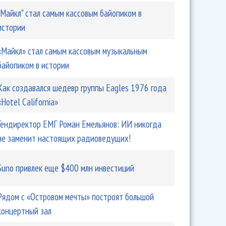
"Майкл" стал самым кассовым байопиком в
истории
«Майкл» стал самым кассовым музыкальным
байопиком в истории
Как создавался шедевр группы Eagles 1976 года
«Hotel California»
Гендиректор ЕМГ Роман Емельянов: ИИ никогда
не заменит настоящих радиоведущих!
Suno привлек еще $400 млн инвестиций
Рядом с «Островом мечты» построят большой
концертный зал