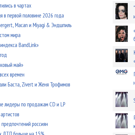
тились в чартах
сия в первой половине 2026 года
ergert, Macan и Miyagi & Эндшпиль
стом мира
 индекса BandLink»
 год
сковый май»
 всех времен
ли Баста, Zivert и Женя Трофимов
вые лидеры по продажам CD и LP
о артистов
х предпочтений россиян
ых ДТП больше на 15%