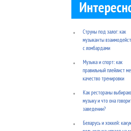
Интересн
Струны под залог: как
музыканты взаимодейс
с ломбардами
Музыка и спорт: как
правильный плейлист м
качество тренировки
Как рестораны выбира
музыку и что она говори
заведении?
Беларусь и хоккей: каку
роль музыка играет на 