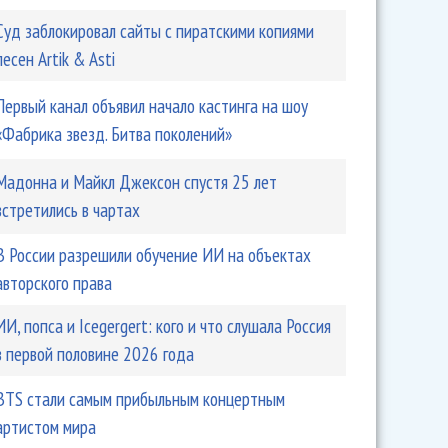
Суд заблокировал сайты с пиратскими копиями
песен Artik & Asti
Первый канал объявил начало кастинга на шоу
«Фабрика звезд. Битва поколений»
Мадонна и Майкл Джексон спустя 25 лет
встретились в чартах
В России разрешили обучение ИИ на объектах
авторского права
ИИ, попса и Icegergert: кого и что слушала Россия
в первой половине 2026 года
BTS стали самым прибыльным концертным
артистом мира