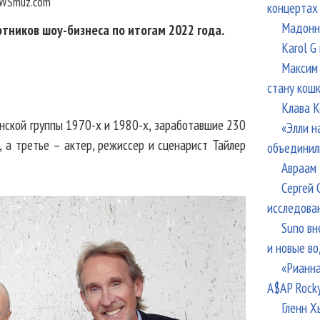
WSmuz.com
концертах
Мадонна
тников шоу-бизнеса по итогам 2022 года.
Karol G
Максим 
стану кош
Клава К
анской группы 1970-х и 1980-х, заработавшие 230
«Элли н
, а третье – актер, режиссер и сценарист Тайлер
объединил
Авраам 
Сергей 
исследова
Suno вн
и новые в
«Рианна
A$AP Rock
Гленн Х