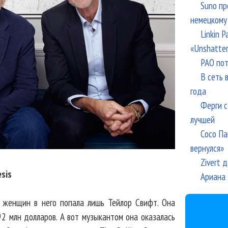
Suno пр
немецкому
Linkin 
«Unshatte
РАО пот
В сеть 
года
Ферги с
лучшей
Сосо Па
вернулся»
Zivert 
sis
Ариана 
з женщин в него попала лишь Тейлор Свифт. Она
92 млн долларов. А вот музыкантом она оказалась