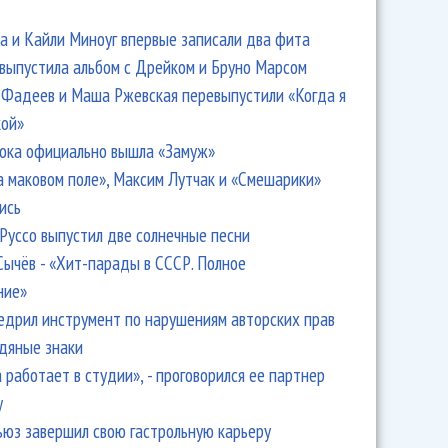
 и Кайли Миноуг впервые записали два фита
 выпустила альбом с Дрейком и Бруно Марсом
Фадеев и Маша Ржевская перевыпустили «Когда я
кой»
ока официально вышла «Замуж»
а маковом поле», Максим Лутчак и «Смешарики»
ись
Руссо выпустил две солнечные песни
Сычёв - «Хит-парады в СССР. Полное
ние»
едрил инструмент по нарушениям авторских прав
одяные знаки
 работает в студии», - проговорился ее партнер
y
ьюз завершил свою гастрольную карьеру