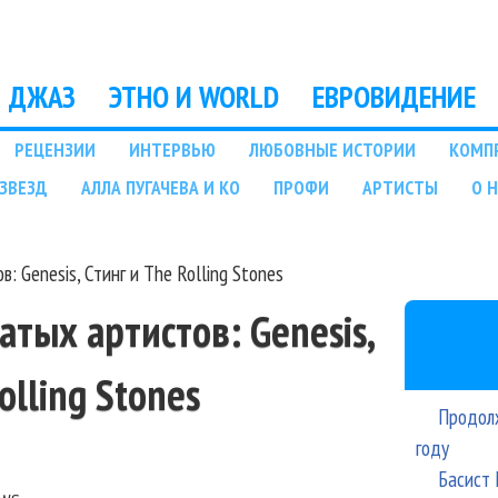
Перейти к основному
содержанию
ДЖАЗ
ЭТНО И WORLD
ЕВРОВИДЕНИЕ
РЕЦЕНЗИИ
ИНТЕРВЬЮ
ЛЮБОВНЫЕ ИСТОРИИ
КОМП
ЗВЕЗД
АЛЛА ПУГАЧЕВА И КО
ПРОФИ
АРТИСТЫ
О 
: Genesis, Стинг и The Rolling Stones
атых артистов: Genesis,
olling Stones
Продолж
году
Басист 