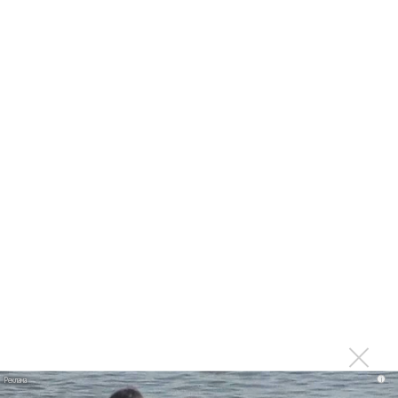
Ed Sheeran и Damon Albarn выступили против Brexit
Дочь Стинга встречается с австрийской моделью
Лидеры ЕС пойдут на концерт Sting, чтобы не
обсуждать Brexit
Последнее
Kara Kross обнимает каждый «Новый день»
Продолжение фильма «Майкл» начнут снимать уже в
этом году
Басист Mötley Crüe признал использование плейбэка
на концертах
Мадонна и Кайли Миноуг впервые записали два
i
фита