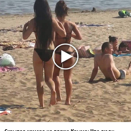
Karol G выпустила альбом с Дрейком и Бруно
Марсом
Максим Фадеев и Маша Ржевская перевыпустили
«Когда я стану кошкой»
Клава Кока официально вышла «Замуж»
«Элли на маковом поле», Максим Лутчак и
«Смешарики» объединились
Авраам Руссо выпустил две солнечные песни
Сергей Сычёв - «Хит-парады в СССР. Полное
исследование»
Suno внедрил инструмент по нарушениям авторских
прав и новые водяные знаки
«Рианна работает в студии», - проговорился ее
партнер A$AP Rocky
Гленн Хьюз завершил свою гастрольную карьеру
Suno проиграла суд о нарушении авторских прав