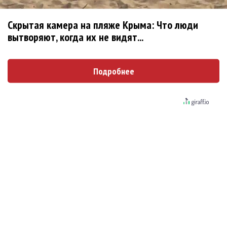
Скрытая камера на пляже Крыма: Что люди
вытворяют, когда их не видят...
Подробнее
Сцена на кладбище
В целом опера «Похождения повесы» - великая опера
времен постмодернизма. Дело даже не в
антикапиталистическом посыле, когда главный герой при
деньгах разочаровывается в мироустройстве. Тут есть и
пиар-акции, когда Ник Шэдоу уговаривает Тома жениться