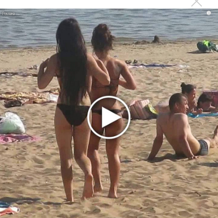
i
Давайте честно признаем: в такой ситуации сложнее всего
оркестру. Ему надо сиюминутно менять стилистику игры.
Оркестр «Геликона» под управлением Валерия Кирьянова
пока откровенно не справляется с этими многочисленными
напастями. Ему не хватает гибкости, чтобы мимолетно
проскользнуть из одной мнимой реальности в другую. Он
старается. И, скорее всего, этого добьется со временем.
Ладно там медные духовые, с ними все тяжко. Но за
струнные я более чем уверен. Пока на премьере они были
слишком скованы ответственностью за то, чтобы вообще
передать дух Стравинского, а на нюансы отделки сил пока
не хватило.