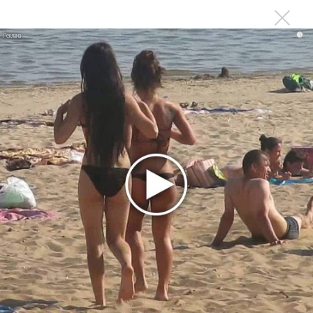
Ферги стала петь в Black Eyed Peas, чтобы стать
лучшей
i
Сосо Павлиашвили и Максим Фадеев показали клип «Я
не вернулся»
Zivert дебютировала в большом кино
Ариана Гранде сделает перерыв в публичности
Ваня Дмитриенко побил рекорд Егора Крида, став
самым юным артистом, собравшим Лужники
Группа Dabro добилась отмены бренда ресторана
Da'Bro
Александр Добронравов рассказал «Чего хотят
мужчины?»
Нюша нашла «Время любить»
«Три дня дождя» просят: «Не смотри наверх»
Ариана Гранде выпустила «злобный» альбом
«Petal»