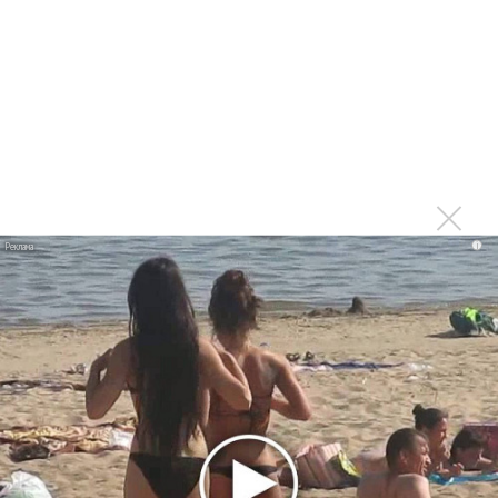
исследование»
Suno внедрил инструмент по нарушениям авторских
прав и новые водяные знаки
«Рианна работает в студии», - проговорился ее
партнер A$AP Rocky
Гленн Хьюз завершил свою гастрольную карьеру
Suno проиграла суд о нарушении авторских прав
немецкому лицензиату
i
Linkin Park показал трейлер документального фильма
«Unshatter»
РАО потребовало от театра Кадышевой неустойку
В сеть выложен уникальный концерт Led Zeppelin
1970 года
Ферги стала петь в Black Eyed Peas, чтобы стать
лучшей
Сосо Павлиашвили и Максим Фадеев показали клип «Я