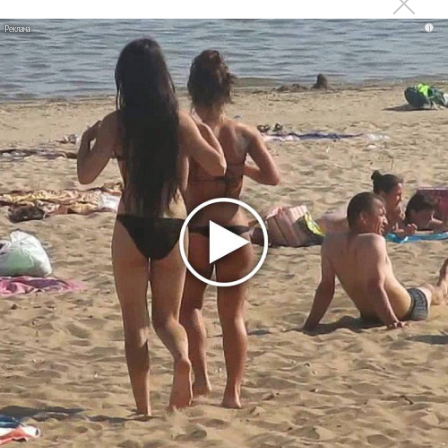
Эрику Клэптону супергруппу
i
Гитара Джорджа Харрисона ушла на аукционе за
рекордную цену
Клуб, где выступали The Beatles, стал жильем
посуточно
Шоу The Beatles «LOVE» Цирка дю Солей в Лас-Вегасе
закрыто
Неизвестную видеозапись концерта The Beatles купили
на блошином рынке
Найденная на чердаке гитара Джона Леннона стала
самой дорогой в истории
Последнее