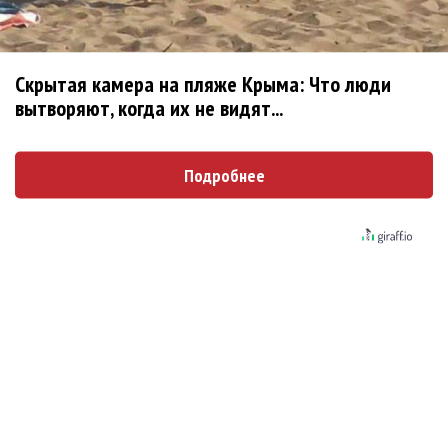
Гитарист Black Sabbath Тони Айомми показал
первую песню из сольного альбома
Скрытая камера на пляже Крыма: Что люди
Денис Клявер умоляет ИИ-модель: «Не
вытворяют, когда их не видят...
плачь, Анастасия»
Pizza нашла свою колючую «Проволоку»
Подробнее
Дельфин рассказал о смерти в песне
«Яблоки»
Филипп Киркоров сбросил улыбающуюся
маску в клипе «Давно всё хорошо»
Диана Гурцкая с помощью ИИ воссоздала
образ покойного мужа в клипе «Милый мой»