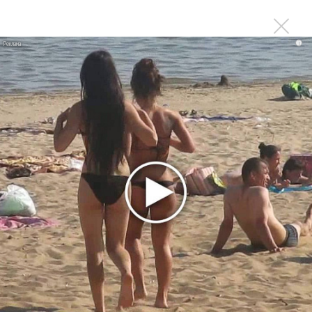
лучшей
Сосо Павлиашвили и Максим Фадеев показали клип «Я
не вернулся»
i
Zivert дебютировала в большом кино
Новое
«Элли на маковом поле», Максим Лутчак и
«Смешарики» объединились
Сосо Павлиашвили и Максим Фадеев
показали клип «Я не вернулся»
Александр Добронравов рассказал «Чего
хотят мужчины?»