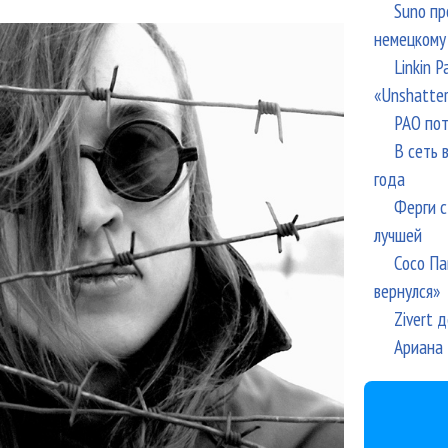
Suno пр
немецкому
Linkin 
«Unshatte
РАО пот
В сеть 
года
Ферги с
лучшей
Сосо Па
вернулся»
Zivert 
Ариана 