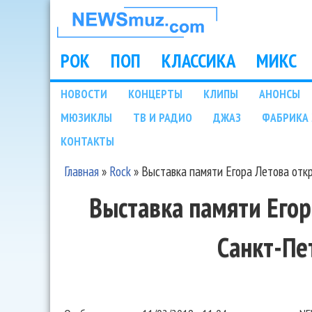
НОВОСТИ
МУЗЫКИ И
РОК
ПОП
КЛАССИКА
МИКС
Main menu
ШОУ БИЗНЕСА
НОВОСТИ
КОНЦЕРТЫ
КЛИПЫ
АНОНСЫ
Подразделы
МЮЗИКЛЫ
ТВ И РАДИО
ДЖАЗ
ФАБРИКА 
NEWSMUZ.COM
КОНТАКТЫ
Главная
»
Rock
»
Выставка памяти Егора Летова отк
Вы здесь
Выставка памяти Егор
Санкт-Пе