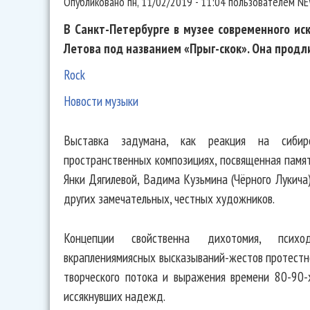
Опубликовано
пн, 11/02/2019 - 11:04
пользователем
NE
В Санкт-Петербурге в музее современного ис
Летова под названием «Прыг-скок». Она продли
Rock
Новости музыки
Выставка задумана, как реакция на сибир
пространственных композициях, посвященная памят
Янки Дягилевой, Вадима Кузьмина (Чёрного Лукича
других замечательных, честных художников.
Концепции свойственна дихотомия, психо
вкраплениямиясных высказываний-жестов протестн
творческого потока и выражения времени 80-90-
иссякнувших надежд.