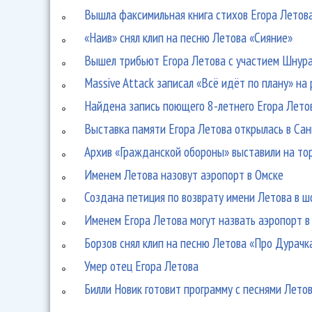
Вышла факсимильная книга стихов Егора Летов
«Наив» снял клип на песню Летова «Сияние»
Вышел трибьют Егора Летова с участием Шнура
Massive Attack записал «Всё идёт по плану» на
Найдена запись поющего 8-летнего Егора Лето
Выставка памяти Егора Летова открылась в Са
Архив «Гражданской обороны» выставили на то
Именем Летова назовут аэропорт в Омске
Создана петиция по возврату имени Летова в ш
Именем Егора Летова могут назвать аэропорт в
Борзов снял клип на песню Летова «Про Дурачк
Умер отец Егора Летова
Билли Новик готовит программу с песнями Лето