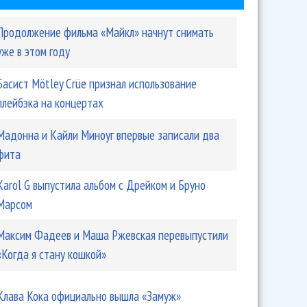
Продолжение фильма «Майкл» начнут снимать
уже в этом году
Басист Mötley Crüe признал использование
плейбэка на концертах
Мадонна и Кайли Миноуг впервые записали два
фита
Karol G выпустила альбом с Дрейком и Бруно
Марсом
Максим Фадеев и Маша Ржевская перевыпустили
«Когда я стану кошкой»
Клава Кока официально вышла «Замуж»