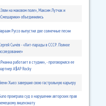
«Элли на маковом поле», Максим Лутчак и
«Смешарики» объединились
Авраам Руссо выпустил две солнечные песни
Сергей Сычёв - «Хит-парады в СССР. Полное
исследование»
«Рианна работает в студии», - проговорился ее
партнер A$AP Rocky
Гленн Хьюз завершил свою гастрольную карьеру
Suno проиграла суд о нарушении авторских прав
немецкому лицензиату