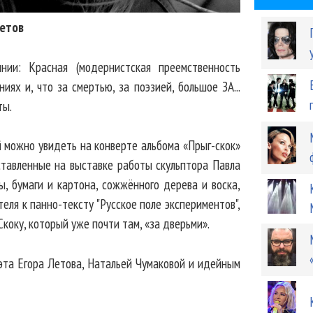
Летов
нии: Красная (модернистская преемственность
ниях и, что за смертью, за поэзией, большое ЗА...
ты.
 можно увидеть на конверте альбома «Прыг-скок»
ставленные на выставке работы скульптора Павла
, бумаги и картона, сожжённого дерева и воска,
еля к панно-тексту "Русское поле экспериментов",
Скоку, который уже почти там, «за дверьми».
эта Егора Летова, Натальей Чумаковой и идейным