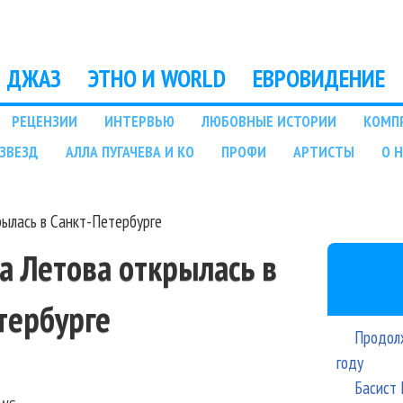
Перейти к основному
содержанию
ДЖАЗ
ЭТНО И WORLD
ЕВРОВИДЕНИЕ
РЕЦЕНЗИИ
ИНТЕРВЬЮ
ЛЮБОВНЫЕ ИСТОРИИ
КОМП
ЗВЕЗД
АЛЛА ПУГАЧЕВА И КО
ПРОФИ
АРТИСТЫ
О 
рылась в Санкт-Петербурге
а Летова открылась в
тербурге
Продолж
году
Басист 