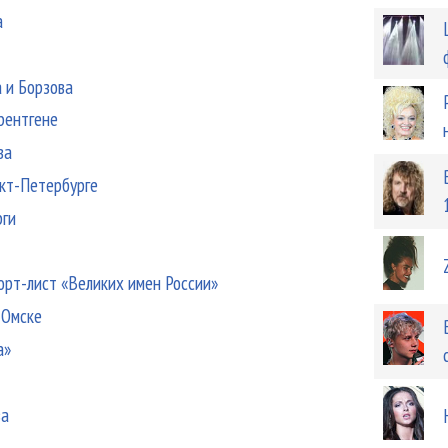
а
 и Борзова
 рентгене
ва
нкт-Петербурге
рги
орт-лист «Великих имен России»
 Омске
а»
ва