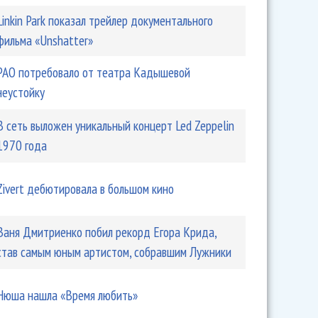
Linkin Park показал трейлер документального
фильма «Unshatter»
РАО потребовало от театра Кадышевой
неустойку
В сеть выложен уникальный концерт Led Zeppelin
1970 года
Zivert дебютировала в большом кино
Ваня Дмитриенко побил рекорд Егора Крида,
став самым юным артистом, собравшим Лужники
Нюша нашла «Время любить»