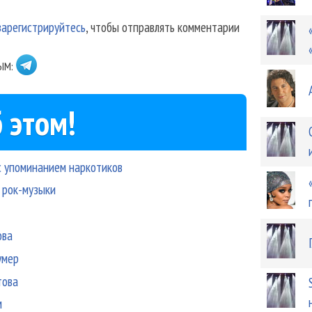
зарегистрируйтесь
, чтобы отправлять комментарии
ЫМ:
 этом!
с упоминанием наркотиков
 рок-музыки
ова
умер
това
м