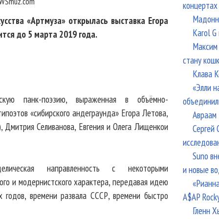
WSmuz.com
концертах
Мадонна
кусства «Артмуза» открылась выставка Егора
Karol G
тся до 5 марта 2019 года.
Максим 
стану кош
Клава К
«Элли н
скую панк-поэзию, выраженная в объёмно-
объединил
ипоэтов «сибирского андеграунда» Егора Летова,
Авраам 
), Дмитрия Селиванова, Евгения и Олега Лищенкои
Сергей 
исследова
Suno вн
делическая направленность с некоторыми
и новые в
ого и модернистского характера, передавая идею
«Рианна
х годов, времени развала СССР, времени быстро
A$AP Rock
Гленн Х