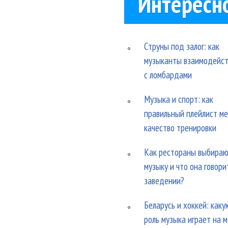
Интересн
Струны под залог: как
музыканты взаимодейс
с ломбардами
Музыка и спорт: как
правильный плейлист м
качество тренировки
Как рестораны выбира
музыку и что она говори
заведении?
Беларусь и хоккей: каку
роль музыка играет на 