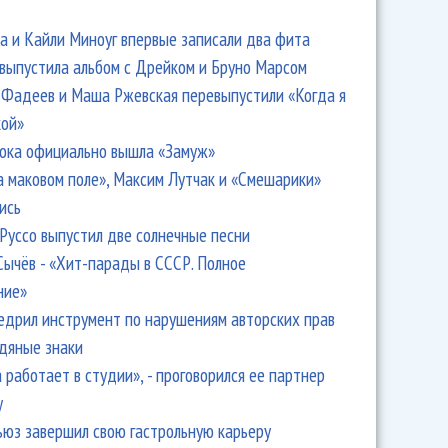
 и Кайли Миноуг впервые записали два фита
 выпустила альбом с Дрейком и Бруно Марсом
Фадеев и Маша Ржевская перевыпустили «Когда я
кой»
ока официально вышла «Замуж»
а маковом поле», Максим Лутчак и «Смешарики»
ись
Руссо выпустил две солнечные песни
Сычёв - «Хит-парады в СССР. Полное
ние»
едрил инструмент по нарушениям авторских прав
одяные знаки
 работает в студии», - проговорился ее партнер
y
ьюз завершил свою гастрольную карьеру