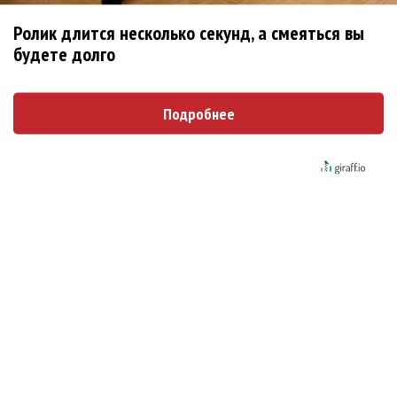
Ролик длится несколько секунд, а смеяться вы
Новое
будете долго
Подробнее
Kara Kross обнимает каждый «Новый день»
Продолжение фильма «Майкл» начнут
снимать уже в этом году
Басист Mötley Crüe признал использование
плейбэка на концертах
Мадонна и Кайли Миноуг впервые записали
два фита
Karol G выпустила альбом с Дрейком и Бруно