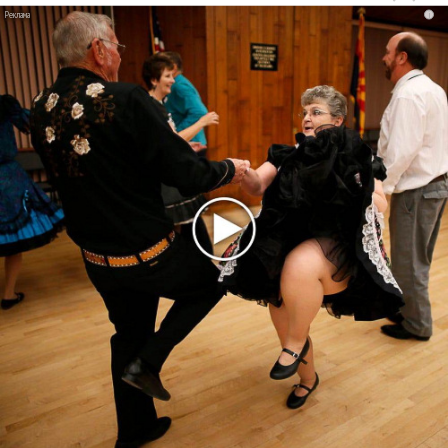
прав и новые водяные знаки
i
«Рианна работает в студии», - проговорился ее
партнер A$AP Rocky
Гленн Хьюз завершил свою гастрольную карьеру
Suno проиграла суд о нарушении авторских прав
немецкому лицензиату
Linkin Park показал трейлер документального фильма
«Unshatter»
РАО потребовало от театра Кадышевой неустойку
В сеть выложен уникальный концерт Led Zeppelin
1970 года
Ферги стала петь в Black Eyed Peas, чтобы стать
лучшей
Сосо Павлиашвили и Максим Фадеев показали клип «Я
не вернулся»
Zivert дебютировала в большом кино