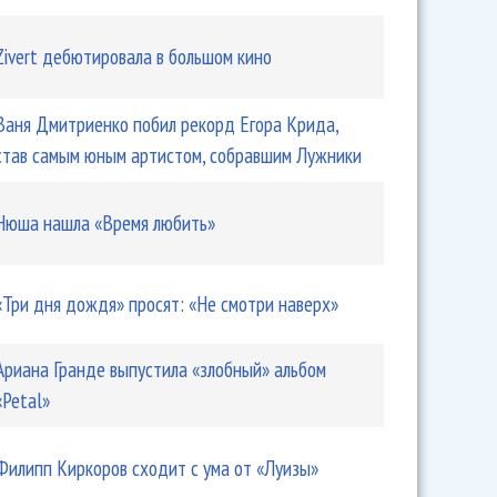
Zivert дебютировала в большом кино
Ваня Дмитриенко побил рекорд Егора Крида,
став самым юным артистом, собравшим Лужники
Нюша нашла «Время любить»
«Три дня дождя» просят: «Не смотри наверх»
Ариана Гранде выпустила «злобный» альбом
«Petal»
Филипп Киркоров сходит с ума от «Луизы»