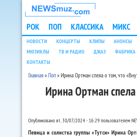
НОВОСТИ
МУЗЫКИ И
РОК
ПОП
КЛАССИКА
МИКС
Main menu
ШОУ БИЗНЕСА
НОВОСТИ
КОНЦЕРТЫ
КЛИПЫ
АНОНСЫ
Подразделы
МЮЗИКЛЫ
ТВ И РАДИО
ДЖАЗ
ФАБРИКА 
NEWSMUZ.COM
КОНТАКТЫ
Главная
»
Поп
»
Ирина Ортман спела о том, что «Вну
Вы здесь
Ирина Ортман спела 
Опубликовано
вт, 30/07/2024 - 16:29
пользователем
NE
Певица и солистка группы «Тутси» Ирина Орт