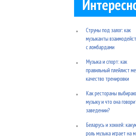
Интересн
Струны под залог: как
музыканты взаимодейс
с ломбардами
Музыка и спорт: как
правильный плейлист м
качество тренировки
Как рестораны выбира
музыку и что она говори
заведении?
Беларусь и хоккей: каку
роль музыка играет на 