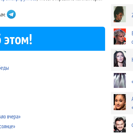
ЫМ:
 этом!
беды
ыло вчера»
солнце»