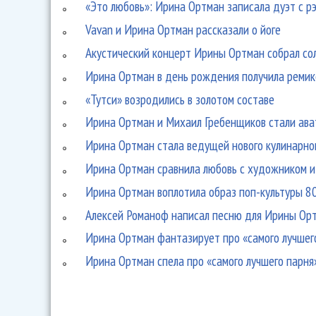
«Это любовь»: Ирина Ортман записала дуэт с рэ
Vavan и Ирина Ортман рассказали о йоге
Акустический концерт Ирины Ортман собрал со
Ирина Ортман в день рождения получила ремик
«Тутси» возродились в золотом составе
Ирина Ортман и Михаил Гребенщиков стали ав
Ирина Ортман стала ведущей нового кулинарно
Ирина Ортман сравнила любовь с художником и
Ирина Ортман воплотила образ поп-культуры 80
Алексей Романоф написал песню для Ирины Ор
Ирина Ортман фантазирует про «самого лучшего
Ирина Ортман спела про «самого лучшего парня