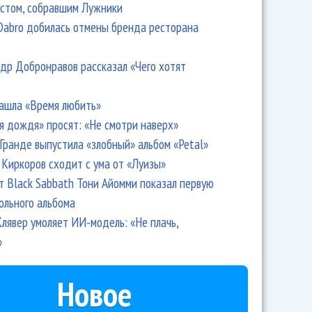
стом, собравшим Лужники
Dabro добилась отмены бренда ресторана
др Добронравов рассказал «Чего хотят
ашла «Время любить»
я дождя» просят: «Не смотри наверх»
Гранде выпустила «злобный» альбом «Petal»
Киркоров сходит с ума от «Луизы»
т Black Sabbath Тони Айомми показал первую
ольного альбома
лявер умоляет ИИ-модель: «Не плачь,
»
Новое