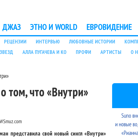
Перейти к основному
содержанию
ДЖАЗ
ЭТНО И WORLD
ЕВРОВИДЕНИЕ
РЕЦЕНЗИИ
ИНТЕРВЬЮ
ЛЮБОВНЫЕ ИСТОРИИ
КОМП
ЗВЕЗД
АЛЛА ПУГАЧЕВА И КО
ПРОФИ
АРТИСТЫ
О 
три»
о том, что «Внутри»
Suno вн
WSmuz.com
и новые в
«Рианна
ман представила свой новый сингл «Внутри»