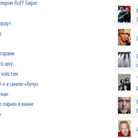
пером Ruff Saiper
лдаут
с
атарами
го шоу
 холстом
-х в сингле «Хочу»
тман
 парня» в ванне
»