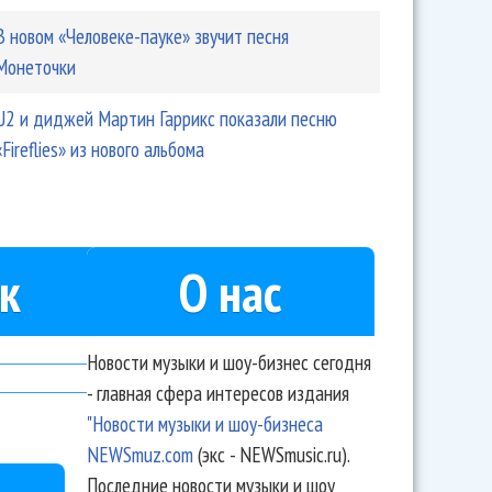
В новом «Человеке-пауке» звучит песня
Монеточки
U2 и диджей Мартин Гаррикс показали песню
«Fireflies» из нового альбома
к
О нас
Новости музыки и шоу-бизнес сегодня
- главная сфера интересов издания
"Новости музыки и шоу-бизнеса
NEWSmuz.com
(экс - NEWSmusic.ru).
Последние новости музыки и шоу