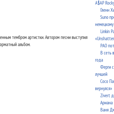
A$AP Rock
Гленн Х
Suno пр
немецкому
Linkin 
венным тембром артистки. Автором песни выступил
«Unshatte
форматный альбом.
РАО пот
В сеть 
года
Ферги с
лучшей
Сосо Па
вернулся»
Zivert 
Ариана 
Ваня Дм