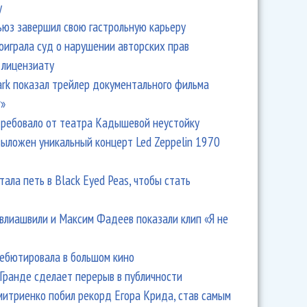
y
ьюз завершил свою гастрольную карьеру
оиграла суд о нарушении авторских прав
 лицензиату
Park показал трейлер документального фильма
r»
ребовало от театра Кадышевой неустойку
выложен уникальный концерт Led Zeppelin 1970
тала петь в Black Eyed Peas, чтобы стать
влиашвили и Максим Фадеев показали клип «Я не
дебютировала в большом кино
Гранде сделает перерыв в публичности
итриенко побил рекорд Егора Крида, став самым