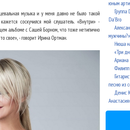
юным арти
Группа 
цевальная музыка и у меня давно не было такой
Da'Bro
 кажется соскучился мой слушатель. «Внутри» -
Алексан
щем альбоме с Сашей Борном, что тоже нетипично
мужчины?»
то свое», - говорит Ирина Ортман.
Нюша н
«Три дн
Ариана 
Филипп 
Гитарис
песню из с
Денис К
Анастасия