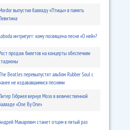
Mordor выпустил балладу «Птицы» в память
Левитина
Loboda интригует: кому посвящена песня «О ней»?
Рост продаж билетов на концерты обеспечили
стадионы
The Beatles перевыпустят альбом Rubber Soul с
ранее не издававшимися песнями
Питер Гэбриел вернул Мозо в величественной
балладе «One By One»
Андрей Макаревич станет отцом в пятый раз