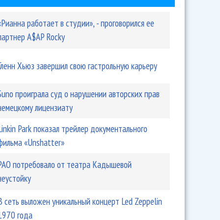
«Рианна работает в студии», - проговорился ее
партнер A$AP Rocky
Гленн Хьюз завершил свою гастрольную карьеру
Suno проиграла суд о нарушении авторских прав
немецкому лицензиату
Linkin Park показал трейлер документального
фильма «Unshatter»
РАО потребовало от театра Кадышевой
неустойку
В сеть выложен уникальный концерт Led Zeppelin
1970 года