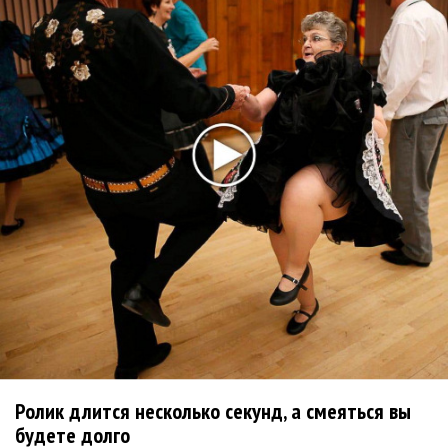
немецкому лицензиату
Linkin Park показал трейлер документального фильма
«Unshatter»
РАО потребовало от театра Кадышевой неустойку
В сеть выложен уникальный концерт Led Zeppelin
1970 года
Ферги стала петь в Black Eyed Peas, чтобы стать
лучшей
Сосо Павлиашвили и Максим Фадеев показали клип «Я
не вернулся»
Zivert дебютировала в большом кино
Новое
Ролик длится несколько секунд, а смеяться вы
будете долго