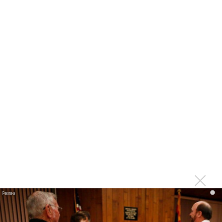
Karol G выпустила альбом с Дрейком и Бруно
Марсом
Максим Фадеев и Маша Ржевская перевыпустили
«Когда я стану кошкой»
Клава Кока официально вышла «Замуж»
«Элли на маковом поле», Максим Лутчак и
«Смешарики» объединились
Авраам Руссо выпустил две солнечные песни
Сергей Сычёв - «Хит-парады в СССР. Полное
исследование»
Suno внедрил инструмент по нарушениям авторских
прав и новые водяные знаки
«Рианна работает в студии», - проговорился ее
партнер A$AP Rocky
i
Гленн Хьюз завершил свою гастрольную карьеру
Suno проиграла суд о нарушении авторских прав