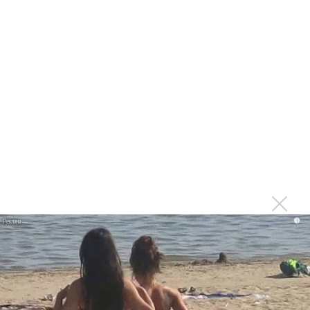
неизданными песнями
Стала известна дата выхода фильма «Майкл» о Майкле
Джексоне
Выход байопика Майкла Джексона «Майкл» снова
передвинут
Фильм «Покидая Неверленд» про Майкла Джексона
получил продолжение
Выход фильма про Майкла Джексона отложен
Lady Gaga повторила рекорд Майкла Джексона
В США нашли 12 кассет с неизвестными песнями Майкла
Джексона
i
Назначена премьера байопика про Майкла Джексона
Фетровая шляпа Майкла Джексона продана за 80 тысяч
евро