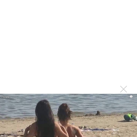
Последнее
Suno внедрил инструмент по нарушениям авторских
прав и новые водяные знаки
«Рианна работает в студии», - проговорился ее
партнер A$AP Rocky
Гленн Хьюз завершил свою гастрольную карьеру
Suno проиграла суд о нарушении авторских прав
немецкому лицензиату
Linkin Park показал трейлер документального фильма
i
«Unshatter»
РАО потребовало от театра Кадышевой неустойку
В сеть выложен уникальный концерт Led Zeppelin
1970 года