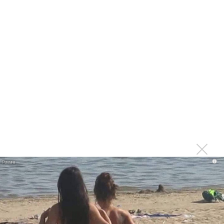
U2 перезаписала 40 своих лучших песен
U2 выпустит шумный альбом в духе AC/DC
Боно и Эдж из U2 выступили на станции метро
«Крещатик»
Боно и Эдж выпустили официальный гимн чемпионата
Европы по футболу
U2 стала самой высокооплачиваемой группой
Боно потерял голос во время концерта
U2 возглавили рейтинг самых высокооплачиваемых
музыкантов
i
U2 создаст выставочный центр в Дублине
Иск против U2 по обвинению в плагиате отклонен
«U2» сделали Трампа героем своего клипа
U2 выступили в берлинском метро