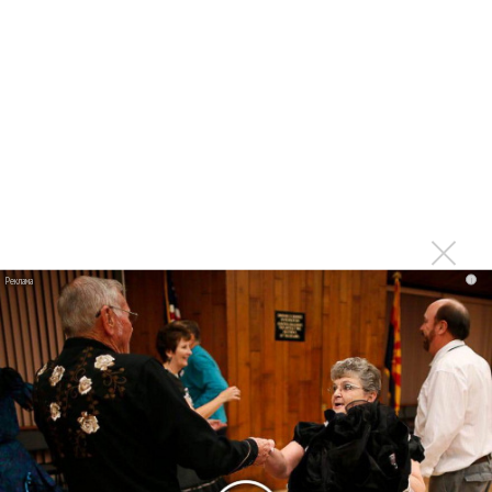
Suno внедрил инструмент по нарушениям авторских
прав и новые водяные знаки
«Рианна работает в студии», - проговорился ее
партнер A$AP Rocky
Гленн Хьюз завершил свою гастрольную карьеру
Suno проиграла суд о нарушении авторских прав
немецкому лицензиату
Linkin Park показал трейлер документального фильма
«Unshatter»
i
РАО потребовало от театра Кадышевой неустойку
В сеть выложен уникальный концерт Led Zeppelin
1970 года
Ферги стала петь в Black Eyed Peas, чтобы стать
лучшей
Сосо Павлиашвили и Максим Фадеев показали клип «Я
не вернулся»