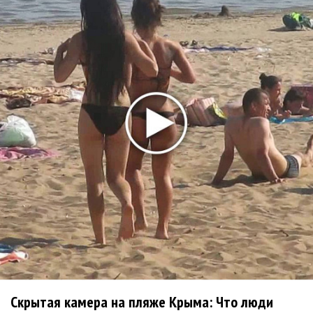
Da'Bro
Александр Добронравов рассказал «Чего хотят
мужчины?»
Нюша нашла «Время любить»
«Три дня дождя» просят: «Не смотри наверх»
Ариана Гранде выпустила «злобный» альбом
«Petal»
Филипп Киркоров сходит с ума от «Луизы»
Гитарист Black Sabbath Тони Айомми показал первую
песню из сольного альбома
Денис Клявер умоляет ИИ-модель: «Не плачь,
Анастасия»
Новое
Скрытая камера на пляже Крыма: Что люди