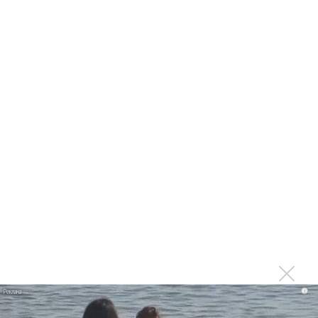
Suno проиграла суд о нарушении авторских прав
немецкому лицензиату
Linkin Park показал трейлер документального фильма
«Unshatter»
РАО потребовало от театра Кадышевой неустойку
В сеть выложен уникальный концерт Led Zeppelin
1970 года
Ферги стала петь в Black Eyed Peas, чтобы стать
лучшей
Сосо Павлиашвили и Максим Фадеев показали клип «Я
не вернулся»
Zivert дебютировала в большом кино
Ариана Гранде сделает перерыв в публичности
Ваня Дмитриенко побил рекорд Егора Крида, став
самым юным артистом, собравшим Лужники
i
Группа Dabro добилась отмены бренда ресторана