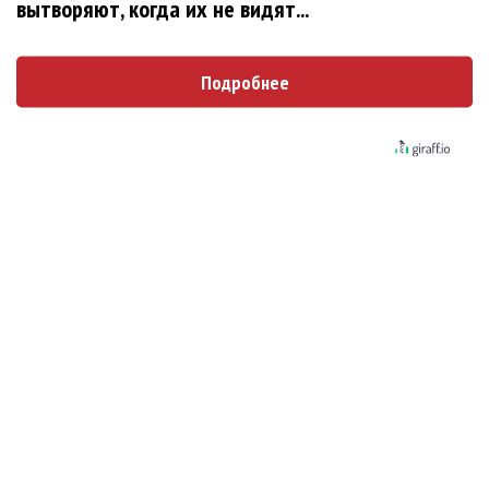
вытворяют, когда их не видят...
«Рианна работает в студии», - проговорился
ее партнер A$AP Rocky
Подробнее
Гленн Хьюз завершил свою гастрольную
карьеру
Suno проиграла суд о нарушении авторских
прав немецкому лицензиату
Linkin Park показал трейлер документального
фильма «Unshatter»
РАО потребовало от театра Кадышевой
неустойку
В сеть выложен уникальный концерт Led
Zeppelin 1970 года