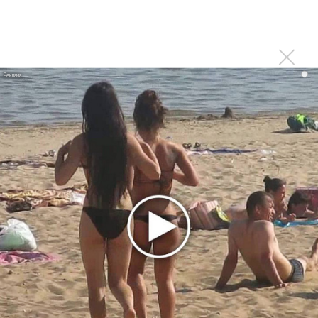
филармонии
Последнее
i
Сергей Сычёв - «Хит-парады в СССР. Полное
исследование»
Suno внедрил инструмент по нарушениям авторских
прав и новые водяные знаки
«Рианна работает в студии», - проговорился ее
партнер A$AP Rocky
Гленн Хьюз завершил свою гастрольную карьеру
Suno проиграла суд о нарушении авторских прав
немецкому лицензиату
Linkin Park показал трейлер документального фильма
«Unshatter»