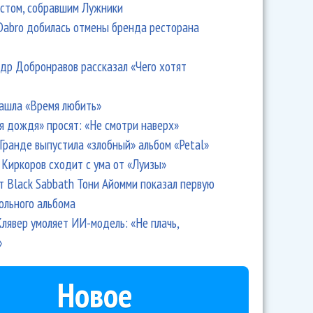
стом, собравшим Лужники
Dabro добилась отмены бренда ресторана
др Добронравов рассказал «Чего хотят
ашла «Время любить»
я дождя» просят: «Не смотри наверх»
Гранде выпустила «злобный» альбом «Petal»
Киркоров сходит с ума от «Луизы»
т Black Sabbath Тони Айомми показал первую
ольного альбома
лявер умоляет ИИ-модель: «Не плачь,
»
Новое