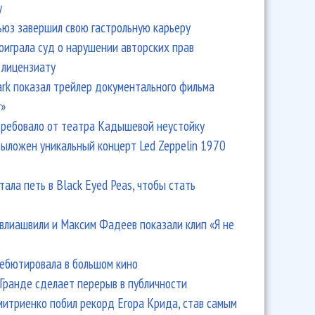
y
ьюз завершил свою гастрольную карьеру
оиграла суд о нарушении авторских прав
 лицензиату
Park показал трейлер документального фильма
r»
ребовало от театра Кадышевой неустойку
выложен уникальный концерт Led Zeppelin 1970
тала петь в Black Eyed Peas, чтобы стать
влиашвили и Максим Фадеев показали клип «Я не
дебютировала в большом кино
Гранде сделает перерыв в публичности
итриенко побил рекорд Егора Крида, став самым