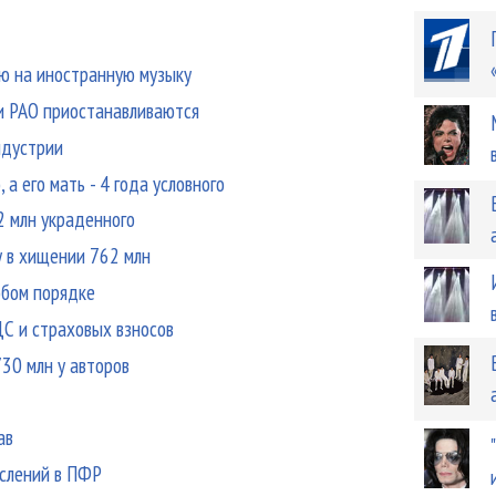
ию на иностранную музыку
жи РАО приостанавливаются
ндустрии
 а его мать - 4 года условного
2 млн украденного
у в хищении 762 млн
обом порядке
ДС и страховых взносов
730 млн у авторов
ав
ислений в ПФР