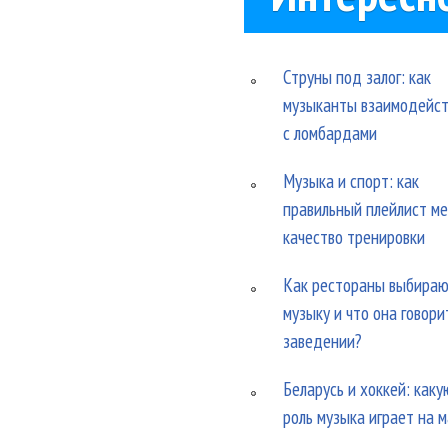
Струны под залог: как
музыканты взаимодейс
с ломбардами
Музыка и спорт: как
правильный плейлист м
качество тренировки
Как рестораны выбира
музыку и что она говори
заведении?
Беларусь и хоккей: каку
роль музыка играет на 