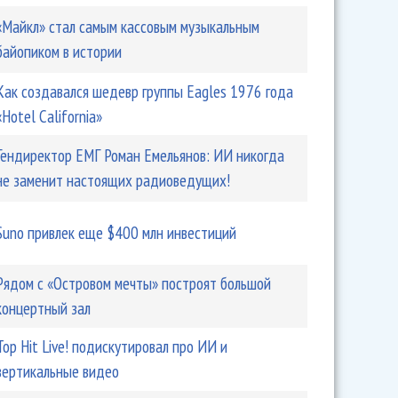
«Майкл» стал самым кассовым музыкальным
байопиком в истории
Как создавался шедевр группы Eagles 1976 года
«Hotel California»
Гендиректор ЕМГ Роман Емельянов: ИИ никогда
не заменит настоящих радиоведущих!
Suno привлек еще $400 млн инвестиций
Рядом с «Островом мечты» построят большой
концертный зал
Top Hit Live! подискутировал про ИИ и
вертикальные видео