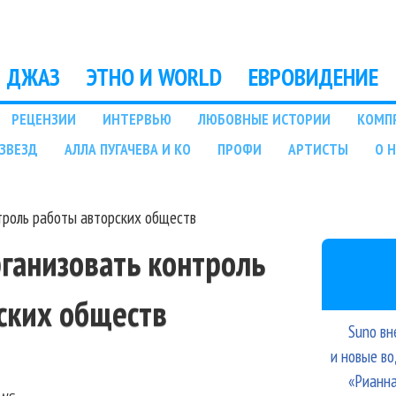
Перейти к основному
содержанию
ДЖАЗ
ЭТНО И WORLD
ЕВРОВИДЕНИЕ
РЕЦЕНЗИИ
ИНТЕРВЬЮ
ЛЮБОВНЫЕ ИСТОРИИ
КОМП
ЗВЕЗД
АЛЛА ПУГАЧЕВА И КО
ПРОФИ
АРТИСТЫ
О 
троль работы авторских обществ
рганизовать контроль
ских обществ
Suno вн
и новые в
«Рианна