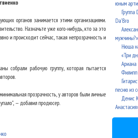
твиенко
юным арти
Группа 
рующих органов занимается этими организациями.
Da'Bro
вительство. Назначьте уже кого-нибудь, кто за это
Алексан
давно и происходит сейчас, такая непрозрачность и
мужчины?»
Нюша н
«Три дн
Ариана 
ны собрали рабочую группу, которая пытается
Филипп 
второв.
Гитарис
песню из с
минимальная прозрачность, у авторов были личные
Денис К
у упало", — добавил продюсер.
Анастасия
нко