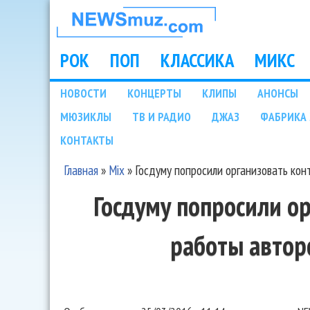
НОВОСТИ
МУЗЫКИ И
РОК
ПОП
КЛАССИКА
МИКС
Main menu
ШОУ БИЗНЕСА
НОВОСТИ
КОНЦЕРТЫ
КЛИПЫ
АНОНСЫ
Подразделы
МЮЗИКЛЫ
ТВ И РАДИО
ДЖАЗ
ФАБРИКА 
NEWSMUZ.COM
КОНТАКТЫ
Главная
»
Mix
»
Госдуму попросили организовать кон
Вы здесь
Госдуму попросили о
работы автор