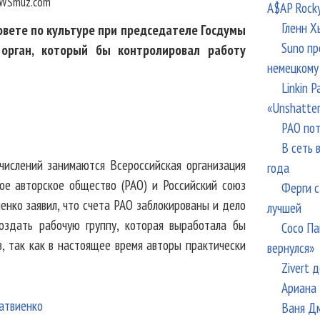
WSmuz.com
A$AP Rock
Гленн Х
овете по культуре при председателе Госдумы
Suno пр
 орган, который бы контролировал работу
немецкому
Linkin 
«Unshatte
РАО пот
В сеть 
числений занимаются Всероссийская организация
года
кое авторское общество (РАО) и Российский союз
Ферги с
енко заявил, что счета РАО заблокированы и дело
лучшей
оздать рабочую группу, которая выработала бы
Сосо Па
, так как в настоящее время авторы практически
вернулся»
Zivert 
Ариана 
Ваня Дм