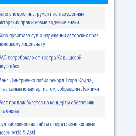
Suno внедрил инструмент по нарушениям
авторских прав и новые водяные знаки
Suno проиграла суд о нарушении авторских прав
немецкому лицензиату
РАО потребовало от театра Кадышевой
неустойку
Ваня Дмитриенко побил рекорд Егора Крида,
став самым юным артистом, собравшим Лужники
Рост продаж билетов на концерты обеспечили
стадионы
Суд заблокировал сайты с пиратскими копиями
песен Artik & Asti