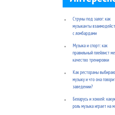
Струны под залог: как
музыканты взаимодейс
с ломбардами
Музыка и спорт: как
правильный плейлист м
качество тренировки
Как рестораны выбира
музыку и что она говори
заведении?
Беларусь и хоккей: каку
роль музыка играет на 