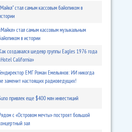
"Майкл" стал самым кассовым байопиком в
истории
«Майкл» стал самым кассовым музыкальным
байопиком в истории
Как создавался шедевр группы Eagles 1976 года
«Hotel California»
Гендиректор ЕМГ Роман Емельянов: ИИ никогда
не заменит настоящих радиоведущих!
Suno привлек еще $400 млн инвестиций
Рядом с «Островом мечты» построят большой
концертный зал