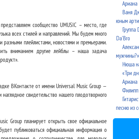
Ариана 
Ваня Дм
юным арти
 представляем сообщество UMUSIC – место, где
Группа 
узыка всех стилей и направлений. Мы будем много
Da'Bro
и разными плейлистами, новостями и премьерами.
Алексан
дить вниманием другие лейблы – наша задача
мужчины?»
родукт».
Нюша н
«Три дн
Ариана 
адке ВКонтакте от имени Universal Music Group —
Филипп 
 и наглядное свидетельство нашего плодотворного
Гитарис
песню из с
usic Group планирует открыть свое официальное
 будет публиковаться официальная информация о
 предложения о сотрудничестве для молодых