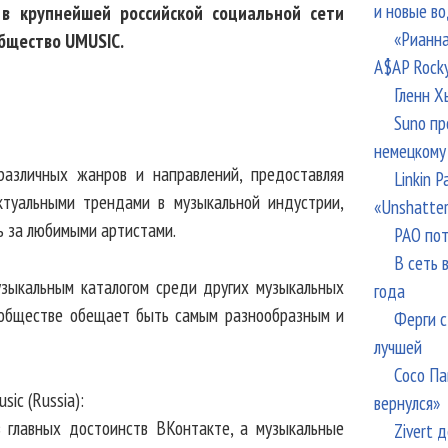
и новые в
 в крупнейшей российской социальной сети
«Рианна
бщество UMUSIC.
A$AP Rock
Гленн Х
Suno пр
немецкому
различных жанров и направлений, предоставляя
Linkin 
ктуальными трендами в музыкальной индустрии,
«Unshatte
ть за любимыми артистами.
РАО пот
В сеть 
узыкальным каталогом среди других музыкальных
года
ообществе обещает быть самым разнообразным и
Ферги с
лучшей
Сосо Па
ic (Russia):
вернулся»
з главных достоинств ВКонтакте, а музыкальные
Zivert 