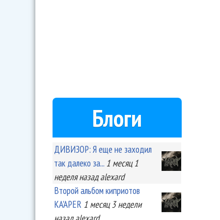
Блоги
ДИВИЗОР: Я еще не заходил
так далеко за...
1 месяц 1
неделя
назад
alexard
Второй альбом киприотов
KA'APER
1 месяц 3 недели
назад
alexard