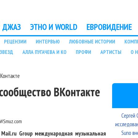
Перейти к основному
содержанию
ДЖАЗ
ЭТНО И WORLD
ЕВРОВИДЕНИЕ
РЕЦЕНЗИИ
ИНТЕРВЬЮ
ЛЮБОВНЫЕ ИСТОРИИ
КОМП
ЗВЕЗД
АЛЛА ПУГАЧЕВА И КО
ПРОФИ
АРТИСТЫ
О 
ВКонтакте
л сообщество ВКонтакте
Сергей 
WSmuz.com
исследова
Suno вн
 Mail.ru Group международная музыкальная