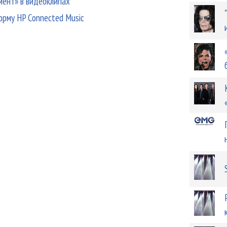
смент» в видеоклипах
орму HP Connected Music