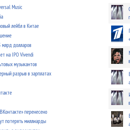
versal Music
ia
новый лейбл в Китае
ашение
,3 млрд долларов
ет на IPO Vivendi
льтовых музыкантов
ерный разрыв в зарплатах
нтакте
 «ВКонтакте» перенесено
ут потерять миллиарды