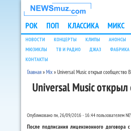
НОВОСТИ
МУЗЫКИ И
РОК
ПОП
КЛАССИКА
МИКС
Main menu
ШОУ БИЗНЕСА
НОВОСТИ
КОНЦЕРТЫ
КЛИПЫ
АНОНСЫ
Подразделы
МЮЗИКЛЫ
ТВ И РАДИО
ДЖАЗ
ФАБРИКА 
NEWSMUZ.COM
КОНТАКТЫ
Главная
»
Mix
»
Universal Music открыл сообщество 
Вы здесь
Universal Music откры
Опубликовано
пн, 26/09/2016 - 16:44
пользователем
NE
После подписания лицензионного договора с