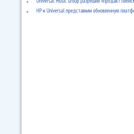
Universal Music Group разрешил «продакт плей
HP и Universal представили обновленную платф