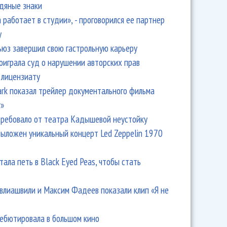
одяные знаки
 работает в студии», - проговорился ее партнер
y
ьюз завершил свою гастрольную карьеру
оиграла суд о нарушении авторских прав
 лицензиату
Park показал трейлер документального фильма
r»
ребовало от театра Кадышевой неустойку
выложен уникальный концерт Led Zeppelin 1970
тала петь в Black Eyed Peas, чтобы стать
влиашвили и Максим Фадеев показали клип «Я не
дебютировала в большом кино