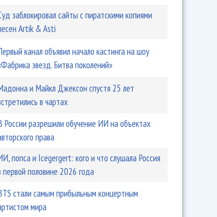
Суд заблокировал сайты с пиратскими копиями
песен Artik & Asti
Первый канал объявил начало кастинга на шоу
«Фабрика звезд. Битва поколений»
Мадонна и Майкл Джексон спустя 25 лет
встретились в чартах
В России разрешили обучение ИИ на объектах
авторского права
ИИ, попса и Icegergert: кого и что слушала Россия
в первой половине 2026 года
BTS стали самым прибыльным концертным
артистом мира