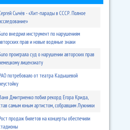
Сергей Сычёв - «Хит-парады в СССР. Полное
исследование»
Suno внедрил инструмент по нарушениям
авторских прав и новые водяные знаки
Suno проиграла суд о нарушении авторских прав
немецкому лицензиату
РАО потребовало от театра Кадышевой
неустойку
Ваня Дмитриенко побил рекорд Егора Крида,
став самым юным артистом, собравшим Лужники
Рост продаж билетов на концерты обеспечили
стадионы