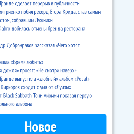
Гранде сделает перерыв в публичности
итриенко побил рекорд Егора Крида, став самым
стом, собравшим Лужники
Dabro добилась отмены бренда ресторана
др Добронравов рассказал «Чего хотят
ашла «Время любить»
я дождя» просят: «Не смотри наверх»
Гранде выпустила «злобный» альбом «Petal»
Киркоров сходит с ума от «Луизы»
т Black Sabbath Тони Айомми показал первую
ольного альбома
Новое