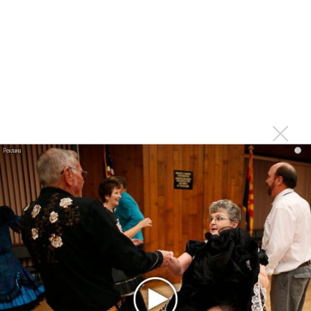
Гленн Хьюз завершил свою гастрольную карьеру
Suno проиграла суд о нарушении авторских прав
немецкому лицензиату
Linkin Park показал трейлер документального фильма
«Unshatter»
РАО потребовало от театра Кадышевой неустойку
В сеть выложен уникальный концерт Led Zeppelin
1970 года
i
Ферги стала петь в Black Eyed Peas, чтобы стать
лучшей
Сосо Павлиашвили и Максим Фадеев показали клип «Я
не вернулся»
Zivert дебютировала в большом кино
Ариана Гранде сделает перерыв в публичности