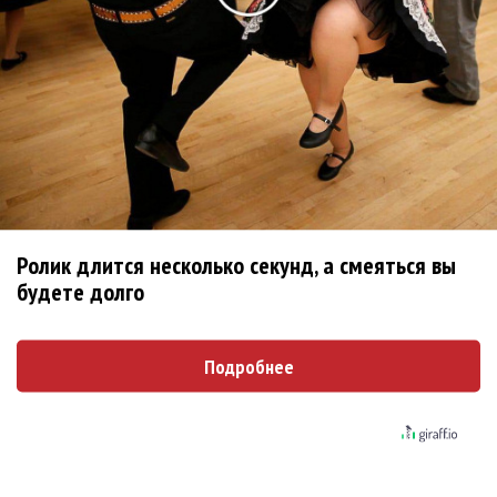
Новое
Сергей Сычёв - «Хит-парады в СССР. Полное
исследование»
Suno внедрил инструмент по нарушениям
авторских прав и новые водяные знаки
Suno проиграла суд о нарушении авторских
Ролик длится несколько секунд, а смеяться вы
прав немецкому лицензиату
будете долго
РАО потребовало от театра Кадышевой
неустойку
Подробнее
Ваня Дмитриенко побил рекорд Егора
Крида, став самым юным артистом,
собравшим Лужники