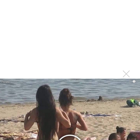
Гленн Хьюз завершил свою гастрольную карьеру
Suno проиграла суд о нарушении авторских прав
немецкому лицензиату
Linkin Park показал трейлер документального фильма
«Unshatter»
РАО потребовало от театра Кадышевой неустойку
В сеть выложен уникальный концерт Led Zeppelin
1970 года
Ферги стала петь в Black Eyed Peas, чтобы стать
i
лучшей
Сосо Павлиашвили и Максим Фадеев показали клип «Я
не вернулся»
Zivert дебютировала в большом кино
Ариана Гранде сделает перерыв в публичности
Ваня Дмитриенко побил рекорд Егора Крида, став