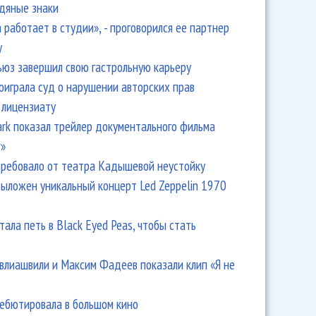
одяные знаки
 работает в студии», - проговорился ее партнер
y
ьюз завершил свою гастрольную карьеру
оиграла суд о нарушении авторских прав
 лицензиату
Park показал трейлер документального фильма
r»
ребовало от театра Кадышевой неустойку
выложен уникальный концерт Led Zeppelin 1970
тала петь в Black Eyed Peas, чтобы стать
влиашвили и Максим Фадеев показали клип «Я не
дебютировала в большом кино