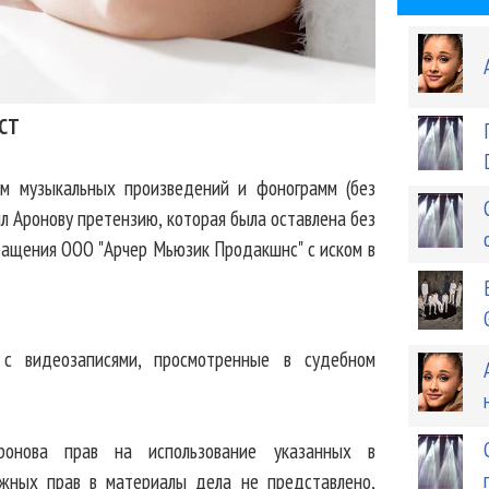
СТ
ом музыкальных произведений и фонограмм (без
ил Аронову претензию, которая была оставлена без
ращения ООО "Арчер Мьюзик Продакшнс" с иском в
с видеозаписями, просмотренные в судебном
ронова прав на использование указанных в
ежных прав в материалы дела не представлено,