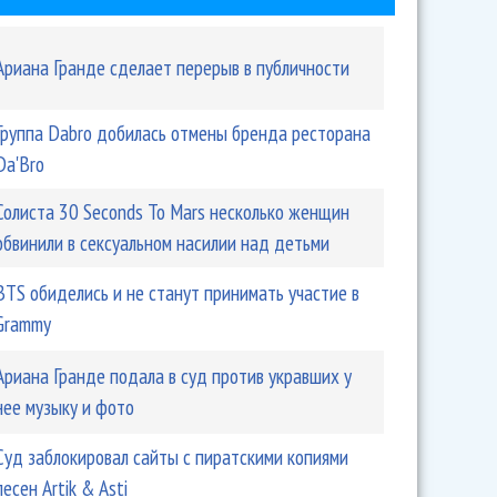
Ариана Гранде сделает перерыв в публичности
Группа Dabro добилась отмены бренда ресторана
Da'Bro
Солиста 30 Seconds To Mars несколько женщин
обвинили в сексуальном насилии над детьми
BTS обиделись и не станут принимать участие в
Grammy
Ариана Гранде подала в суд против укравших у
нее музыку и фото
Суд заблокировал сайты с пиратскими копиями
песен Artik & Asti