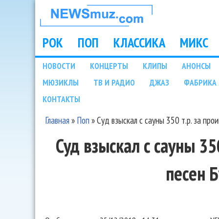
НОВОСТИ
МУЗЫКИ И
РОК
ПОП
КЛАССИКА
МИКС
Main menu
ШОУ БИЗНЕСА
НОВОСТИ
КОНЦЕРТЫ
КЛИПЫ
АНОНСЫ
Подразделы
МЮЗИКЛЫ
ТВ И РАДИО
ДЖАЗ
ФАБРИКА 
NEWSMUZ.COM
КОНТАКТЫ
Главная
»
Поп
»
Суд взыскал с сауны 350 т.р. за про
Вы здесь
Суд взыскал с сауны 35
песен 