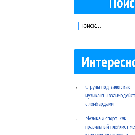
Поис
Интересн
Струны под залог: как
музыканты взаимодейс
с ломбардами
Музыка и спорт: как
правильный плейлист м
качество тренировки