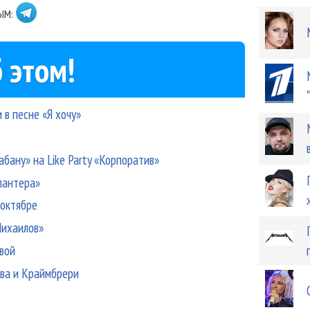
ЫМ:
 этом!
 в песне «Я хочу»
бану» на Like Party «Корпоратив»
пантера»
 октябре
Михаилов»
вой
ова и Краймбрери