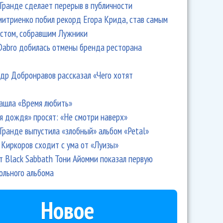
Гранде сделает перерыв в публичности
итриенко побил рекорд Егора Крида, став самым
стом, собравшим Лужники
Dabro добилась отмены бренда ресторана
др Добронравов рассказал «Чего хотят
ашла «Время любить»
я дождя» просят: «Не смотри наверх»
Гранде выпустила «злобный» альбом «Petal»
Киркоров сходит с ума от «Луизы»
т Black Sabbath Тони Айомми показал первую
ольного альбома
Новое