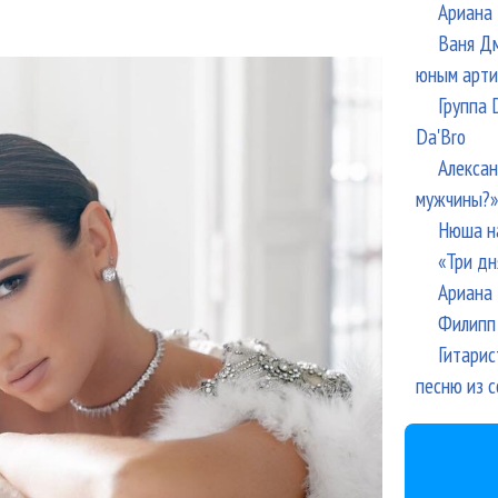
Ариана 
Ваня Дм
юным арти
Группа 
Da'Bro
Алексан
мужчины?»
Нюша н
«Три дн
Ариана 
Филипп 
Гитарис
песню из с