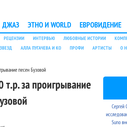
Перейти к основному
содержанию
ДЖАЗ
ЭТНО И WORLD
ЕВРОВИДЕНИЕ
РЕЦЕНЗИИ
ИНТЕРВЬЮ
ЛЮБОВНЫЕ ИСТОРИИ
КОМП
ЗВЕЗД
АЛЛА ПУГАЧЕВА И КО
ПРОФИ
АРТИСТЫ
О 
игрывание песен Бузовой
0 т.р. за проигрывание
Бузовой
Сергей 
исследова
Suno вн