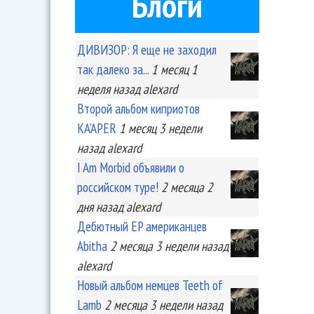
Блоги
ДИВИЗОР: Я еще не заходил
так далеко за...
1 месяц 1
неделя
назад
alexard
Второй альбом киприотов
KA'APER
1 месяц 3 недели
назад
alexard
I Am Morbid объявили о
российском туре!
2 месяца 2
дня
назад
alexard
Дебютный EP американцев
Abitha
2 месяца 3 недели
назад
alexard
Новый альбом немцев Teeth of
Lamb
2 месяца 3 недели
назад