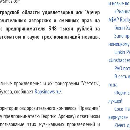
WSmuz.com
и новые в
«Рианна
градской области удовлетворил иск "Арчер
A$AP Rock
ючительных авторских и смежных прав на
Гленн Х
 с предпринимателя 348 тысяч рублей за
Suno пр
втоматом в сауне трех композиций певицы,
немецкому
Linkin 
«Unshatte
РАО пот
В сеть 
льные произведения и их фонограммы "Улететь",
года
 Бузова, сообщает
Rapsinews.ru/
.
Ферги с
лучшей
рритории оздоровительного комплекса "Праздник"
Сосо Па
у предпринимателю Георгию Аронову) ответчиком
вернулся»
спользование этих музыкальных произведений и
Zivert 