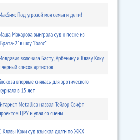
МакSим: Под угрозой моя семья и дети!
Маша Макарова выиграла суд о песне из
"Брата-2" в шоу "Голос"
Молдавия включила Басту, Арбенину и Клаву Коку
в черный список артистов
Глюкоза впервые снялась для эротического
журнала в 15 лет
Гитарист Metallica назвал Тейлор Свифт
проектом ЦРУ и упал со сцены
С Клавы Коки суд взыскал долги по ЖКХ