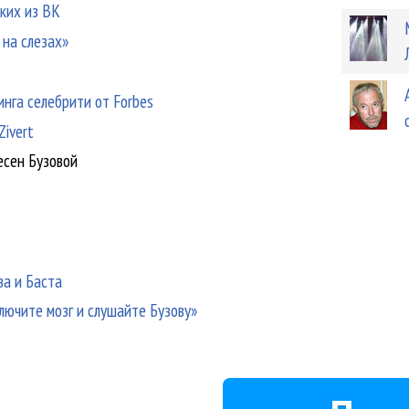
ских из ВК
 на слезах»
инга селебрити от Forbes
Zivert
есен Бузовой
ва и Баста
лючите мозг и слушайте Бузову»