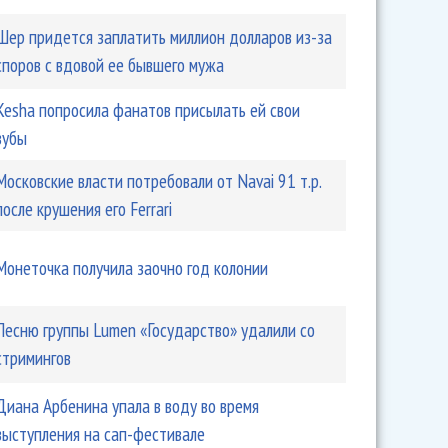
Шер придется заплатить миллион долларов из-за
споров с вдовой ее бывшего мужа
Kesha попросила фанатов присылать ей свои
зубы
Московские власти потребовали от Navai 91 т.р.
после крушения его Ferrari
Монеточка получила заочно год колонии
Песню группы Lumen «Государство» удалили со
стримингов
Диана Арбенина упала в воду во время
выступления на сап-фестивале