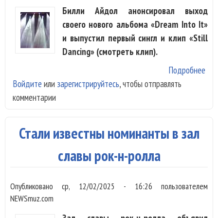
Билли Айдол анонсировал выход
своего нового альбома «Dream Into It»
и выпустил первый сингл и клип «Still
Dancing» (смотреть клип).
Подробнее
о Б
Войдите
или
зарегистрируйтесь
, чтобы отправлять
Айд
комментарии
опи
сво
кар
Стали известны номинанты в зал
в «S
Dan
славы рок-н-ролла
Опубликовано
ср, 12/02/2025 - 16:26
пользователем
NEWSmuz.com
Зал славы рок-н-ролла объявил