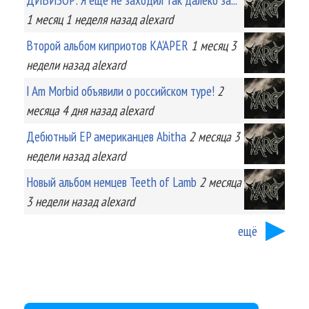
1 месяц 1 неделя
назад
alexard
Второй альбом киприотов KA'APER
1 месяц 3
недели
назад
alexard
I Am Morbid объявили о российском туре!
2
месяца 4 дня
назад
alexard
Дебютный EP американцев Abitha
2 месяца 3
недели
назад
alexard
Новый альбом немцев Teeth of Lamb
2 месяца
3 недели
назад
alexard
ещё