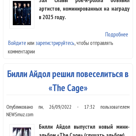
артистов, номинированных на награду
в 2025 году.
Подробнее
о С
Войдите
или
зарегистрируйтесь
, чтобы отправлять
изв
комментарии
ном
в з
сла
Билли Айдол решил повеселиться в
н-р
«The Cage»
Опубликовано
пн, 26/09/2022 - 17:32
пользователем
NEWSmuz.com
Билли Айдол выпустил новый мини-
альбом «The Cage» (слушать альбом).