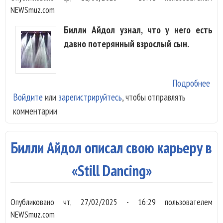
NEWSmuz.com
Билли Айдол узнал, что у него есть
давно потерянный взрослый сын.
Подробнее
о Б
Войдите
или
зарегистрируйтесь
, чтобы отправлять
Айд
комментарии
узн
что
нег
Билли Айдол описал свою карьеру в
ест
взр
«Still Dancing»
сын
Опубликовано
чт, 27/02/2025 - 16:29
пользователем
NEWSmuz.com