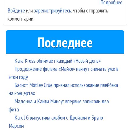
Подробнее
о Bi
Войдите
или
зарегистрируйтесь
, чтобы отправлять
ста
комментарии
аме
Последнее
Kara Kross обнимает каждый «Новый день»
Продолжение фильма «Майкл» начнут снимать уже в
этом году
Басист Mötley Crüe признал использование плейбэка
на концертах
Мадонна и Кайли Миноуг впервые записали два
фита
Karol G выпустила альбом с Дрейком и Бруно
Марсом