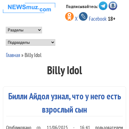
Перейти к основному
Подписывайтесь:
НОВОСТИ
содержанию
X
Facebook
18+
МУЗЫКИ И
Main menu
ШОУ БИЗНЕСА
Подразделы
NEWSMUZ.COM
Главная
»
Billy Idol
Вы здесь
Billy Idol
Билли Айдол узнал, что у него есть
взрослый сын
Опубликовано
ср, 11/06/2025 - 16:41
пользователем