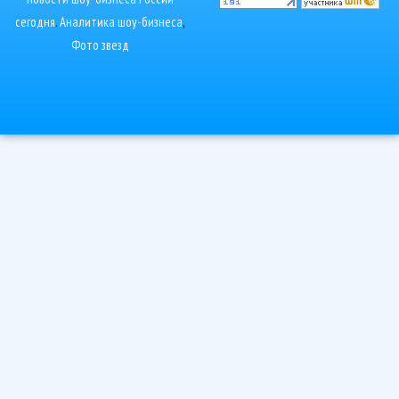
сегодня
.
Аналитика шоу-бизнеса
,
Фото звезд