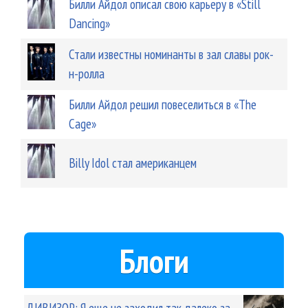
Билли Айдол описал свою карьеру в «Still
Dancing»
Стали известны номинанты в зал славы рок-
н-ролла
Билли Айдол решил повеселиться в «The
Cage»
Billy Idol стал американцем
Блоги
ДИВИЗОР: Я еще не заходил так далеко за...