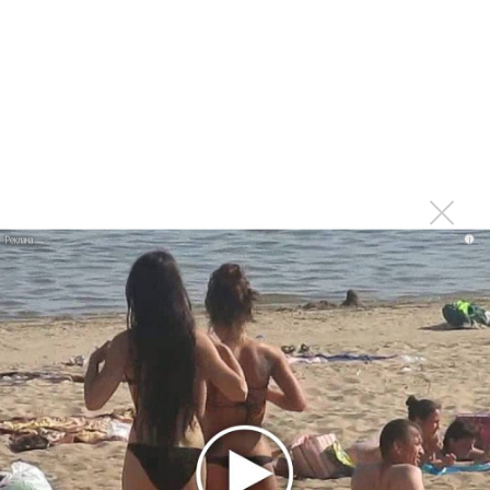
Grammy 2025: Кендрик Ламар, Бейонсе, Charli XCX и
Сабрина Карпентер
Бейонсе пожертвовала 2,5 млн долларов пострадавшим
от пожаров в Лос-Анджелесе
Итоги 2024 года в музыке: социализация, странные
песни и словечки
Beyonce стала рекордсменом RIAA среди женщин
В Йельском университете начнут изучать творчество
i
Бейонсе
Бейонсе тоже спела. Как прошла церемония открытия
Олимпиады в Париже
Бейонсе выпустила кантри-альбом «Cowboy Carter» с
кавером «Битлз»
Цветы знаменитостей: откровенные предпочтения
мировых звезд