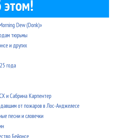
 этом!
Morning Dew (Donk)»
 годам тюрьмы
нсе и других
25 года
XCX и Сабрина Карпентер
адавшим от пожаров в Лос-Анджелесе
ные песни и словечки
ин
ество Бейонсе