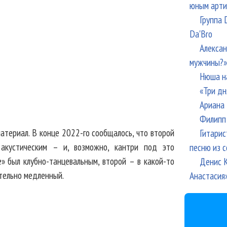
юным арти
Группа 
Da'Bro
Алексан
мужчины?»
Нюша н
«Три дн
Ариана 
Филипп 
атериал. В конце 2022-го сообщалось, что второй
Гитарис
 акустическим – и, возможно, кантри под это
песню из с
» был клубно-танцевальным, второй – в какой-то
Денис К
тельно медленный.
Анастасия