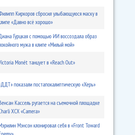
Филипп Киркоров сбросил улыбающуюся маску в
клипе «Давно всё хорошо»
Диана Гурцкая с помощью ИИ воссоздала образ
покойного мужа в клипе «Милый мой»
Victoria Monét танцует в «Reach Out»
«ДДТ» показали постапокалиптическую «Херь»
Венсан Кассель ругается на съемочной площадке
Charli XCX «Camera»
Мэрилин Мэнсон клонировал себя в «Front Toward
Enemy»