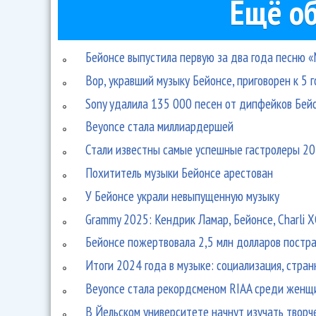
Ещё об
Бейонсе выпустила первую за два года песню «
Вор, укравший музыку Бейонсе, приговорен к 5
Sony удалила 135 000 песен от дипфейков Бейо
Beyonce стала миллиардершей
Стали известны самые успешные гастролеры 20
Похититель музыки Бейонсе арестован
У Бейонсе украли невыпущенную музыку
Grammy 2025: Кендрик Ламар, Бейонсе, Charli 
Бейонсе пожертвовала 2,5 млн долларов постр
Итоги 2024 года в музыке: социализация, стран
Beyonce стала рекордсменом RIAA среди женщ
В Йельском университете начнут изучать творч