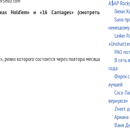
WSmuz.com
A$AP Rock
Гленн Х
as Hold’em» и «16 Carriages» (смотреть
Suno пр
немецкому
Linkin 
«Unshatte
РАО пот
I», релиз которого состоится через полтора месяца
В сеть 
года
Ферги с
лучшей
Сосо Па
вернулся»
Zivert 
Ариана 
Ваня Дм