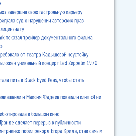
y
ьюз завершил свою гастрольную карьеру
оиграла суд о нарушении авторских прав
 лицензиату
Park показал трейлер документального фильма
r»
ребовало от театра Кадышевой неустойку
выложен уникальный концерт Led Zeppelin 1970
тала петь в Black Eyed Peas, чтобы стать
влиашвили и Максим Фадеев показали клип «Я не
дебютировала в большом кино
Гранде сделает перерыв в публичности
итриенко побил рекорд Егора Крида, став самым