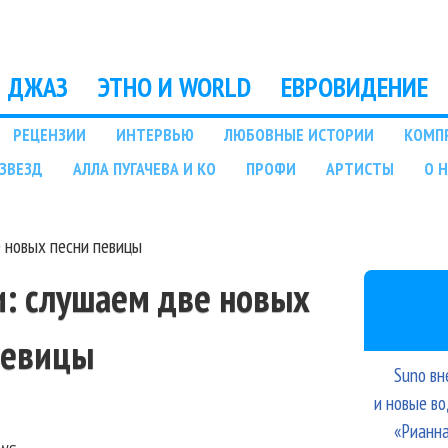
Перейти к основному
содержанию
ДЖАЗ
ЭТНО И WORLD
ЕВРОВИДЕНИЕ
РЕЦЕНЗИИ
ИНТЕРВЬЮ
ЛЮБОВНЫЕ ИСТОРИИ
КОМП
ЗВЕЗД
АЛЛА ПУГАЧЕВА И КО
ПРОФИ
АРТИСТЫ
О 
е новых песни певицы
и: слушаем две новых
певицы
Suno вн
и новые в
«Рианна