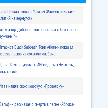
Сосо Павлиашвили и Максим Фадеев показали
клип «Я не вернулся»
Александр Добронравов рассказал «Чего хотят
мужчины?»
Гитарист Black Sabbath Тони Айомми показал
первую песню из сольного альбома
Денис Клявер умоляет ИИ-модель: «Не плачь,
Анастасия»
Pizza нашла свою колючую «Проволоку»
Дельфин рассказал о смерти в песне «Яблоки»