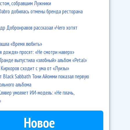
стом, собравшим Лужники
Dabro добилась отмены бренда ресторана
др Добронравов рассказал «Чего хотят
ашла «Время любить»
я дождя» просят: «Не смотри наверх»
Гранде выпустила «злобный» альбом «Petal»
Киркоров сходит с ума от «Луизы»
т Black Sabbath Тони Айомми показал первую
ольного альбома
лявер умоляет ИИ-модель: «Не плачь,
»
Новое