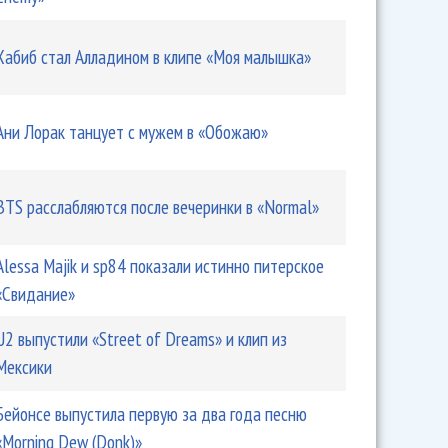
Хабиб стал Алладином в клипе «Моя малышка»
Ани Лорак танцует с мужем в «Обожаю»
BTS расслабляются после вечеринки в «Normal»
Alessa Majik и sp84 показали истинно питерское
«Свидание»
U2 выпустили «Street of Dreams» и клип из
Мексики
Бейонсе выпустила первую за два года песню
«Morning Dew (Donk)»