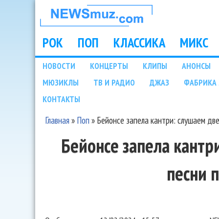
НОВОСТИ
МУЗЫКИ И
РОК
ПОП
КЛАССИКА
МИКС
Main menu
ШОУ БИЗНЕСА
НОВОСТИ
КОНЦЕРТЫ
КЛИПЫ
АНОНСЫ
Подразделы
МЮЗИКЛЫ
ТВ И РАДИО
ДЖАЗ
ФАБРИКА 
NEWSMUZ.COM
КОНТАКТЫ
Главная
»
Поп
»
Бейонсе запела кантри: слушаем дв
Вы здесь
Бейонсе запела кантр
песни 