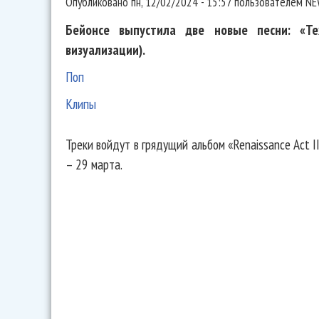
Опубликовано
пн, 12/02/2024 - 15:57
пользователем
NE
Бейонсе выпустила две новые песни: «Tex
визуализации).
Поп
Клипы
Треки войдут в грядущий альбом «Renaissance Act I
– 29 марта.