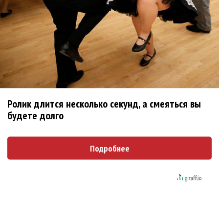
Сергей Сычёв - «Хит-парады в СССР. Полное
исследование»
Suno внедрил инструмент по нарушениям
авторских прав и новые водяные знаки
Suno проиграла суд о нарушении авторских
прав немецкому лицензиату
Ролик длится несколько секунд, а смеяться вы
будете долго
РАО потребовало от театра Кадышевой
неустойку
Подробнее
Ваня Дмитриенко побил рекорд Егора
Крида, став самым юным артистом,
собравшим Лужники
Рост продаж билетов на концерты
обеспечили стадионы