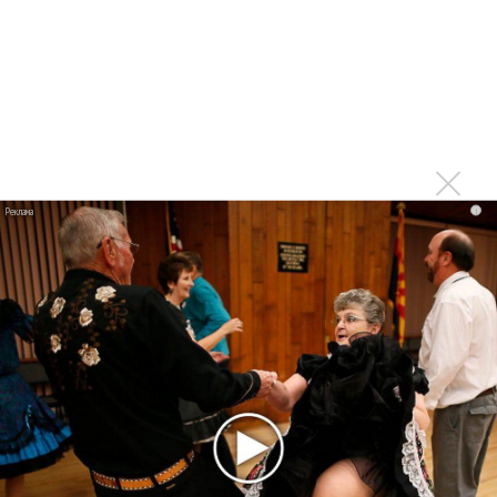
Suno проиграла суд о нарушении авторских прав
немецкому лицензиату
Linkin Park показал трейлер документального фильма
«Unshatter»
РАО потребовало от театра Кадышевой неустойку
В сеть выложен уникальный концерт Led Zeppelin
1970 года
i
Ферги стала петь в Black Eyed Peas, чтобы стать
лучшей
Сосо Павлиашвили и Максим Фадеев показали клип «Я
не вернулся»
Zivert дебютировала в большом кино
Новое