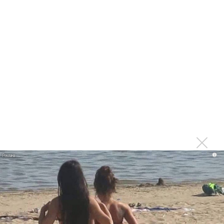
Пол Маккартни и Ринго Старр впервые за 5 лет
выступили вместе
Продается письмо, в котором Джон Леннон предлагал
Эрику Клэптону супергруппу
Гитара Джорджа Харрисона ушла на аукционе за
рекордную цену
Клуб, где выступали The Beatles, стал жильем
посуточно
Шоу The Beatles «LOVE» Цирка дю Солей в Лас-Вегасе
закрыто
i
Неизвестную видеозапись концерта The Beatles купили
на блошином рынке
Найденная на чердаке гитара Джона Леннона стала
самой дорогой в истории