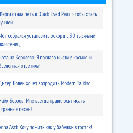
Ферги стала петь в Black Eyed Peas, чтобы стать
лучшей
Мот собрался установить рекорд с 30 тысячами
полотенец
Наташа Королева: Я послала мысли в космос, и
Вселенная ответила!
Дитер Болен хочет возродить Modern Talking
Найк Борзов: Мне всегда нравилось писать
странные песни!
Anna Asti: Хочу пожить как у бабушки в гостях!