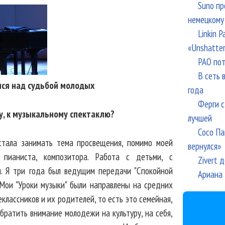
Suno пр
немецкому
Linkin 
«Unshatte
РАО пот
В сеть 
ся над судьбой молодых
года
Ферги с
ру, к музыкальному спектаклю?
лучшей
Сосо Па
 стала занимать тема просвещения, помимо моей
вернулся»
 пианиста, композитора. Работа с детьми, с
Zivert 
. Я три года был ведущим передачи "Спокойной
Ариана 
 Мои "Уроки музыки" были направлены на средних
еклассников и их родителей, то есть это семейная,
братить внимание молодежи на культуру, на себя,