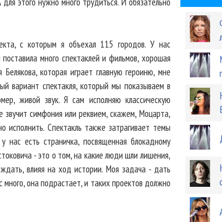
 А для этого нужно много трудиться. И обязательно
оекта, с которым я объехал 115 городов. У нас
 поставила много спектаклей и фильмов, хорошая
 Белякова, которая играет главную героиню, мне
ный вариант спектакля, который мы показываем в
рмер, живой звук. Я сам исполняю классическую
где звучит симфония или реквием, скажем, Моцарта,
но исполнить. Спектакль также затрагивает темы
 у нас есть страничка, посвященная блокадному
ковича - это о том, на какие люди шли лишения,
еждать, влияя на ход истории. Моя задача - дать
с много, она подрастает, и таких проектов должно