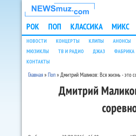
НОВОСТИ
МУЗЫКИ И
РОК
ПОП
КЛАССИКА
МИКС
Main menu
ШОУ БИЗНЕСА
НОВОСТИ
КОНЦЕРТЫ
КЛИПЫ
АНОНСЫ
Подразделы
МЮЗИКЛЫ
ТВ И РАДИО
ДЖАЗ
ФАБРИКА 
NEWSMUZ.COM
КОНТАКТЫ
Главная
»
Поп
»
Дмитрий Маликов: Вся жизнь - это с
Вы здесь
Дмитрий Маликов:
соревн