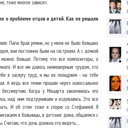
не, тоже многое зависит.
сле о проблеме отцов и детей. Как ее решали
ояле. Папа брал ремни, но у меня не было больших
дел, они постоянно были на гастролях. А с дочкой
 можно больше. Потому что все композиторы, о
много. И все им далось неимоверным трудом, это
ебе в заслугу труд, и мы их поощряем - на тебе
ал. А ведь все гении прошли через колоссальное
 бессмертию. Когда у Моцарта закончилась его
ека, над ним подтрунивали и издевались. Это все
вать. И об этом тоже я спорю со Стефанией. Я
риезжаем в больницы, в детские дома, общаемся с
ы. Считаю, что дочь должна это видеть…