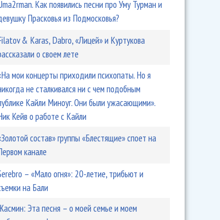
Uma2rman. Как появились песни про Уму Турман и
девушку Прасковья из Подмосковья?
Filatov & Karas, Dabro, «Лицей» и Куртукова
рассказали о своем лете
«На мои концерты приходили психопаты. Но я
никогда не сталкивался ни с чем подобным
публике Кайли Миноуг. Они были ужасающими».
Ник Кейв о работе с Кайли
«Золотой состав» группы «Блестящие» споет на
Первом канале
Serebro – «Мало огня»: 20-летие, трибьют и
съемки на Бали
Жасмин: Эта песня – о моей семье и моем