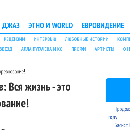
Перейти к основному
содержанию
ДЖАЗ
ЭТНО И WORLD
ЕВРОВИДЕНИЕ
РЕЦЕНЗИИ
ИНТЕРВЬЮ
ЛЮБОВНЫЕ ИСТОРИИ
КОМП
ЗВЕЗД
АЛЛА ПУГАЧЕВА И КО
ПРОФИ
АРТИСТЫ
О 
оревнование!
 Вся жизнь - это
ование!
Продолж
году
Басист 