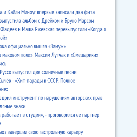
 и Кайли Миноуг впервые записали два фита
 выпустила альбом с Дрейком и Бруно Марсом
Фадеев и Маша Ржевская перевыпустили «Когда я
кой»
ока официально вышла «Замуж»
а маковом поле», Максим Лутчак и «Смешарики»
ись
Руссо выпустил две солнечные песни
Сычёв - «Хит-парады в СССР. Полное
ние»
едрил инструмент по нарушениям авторских прав
одяные знаки
 работает в студии», - проговорился ее партнер
y
ьюз завершил свою гастрольную карьеру