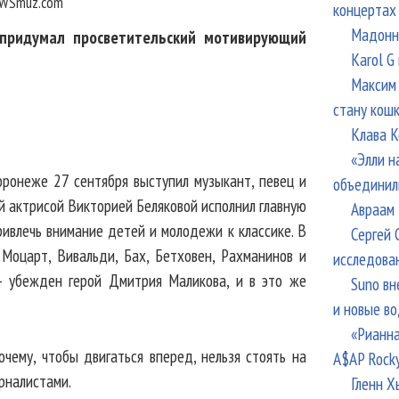
WSmuz.com
концертах
Мадонна
придумал просветительский мотивирующий
Karol G
Максим 
стану кош
Клава К
«Элли н
оронеже 27 сентября выступил музыкант, певец и
объединил
й актрисой Викторией Беляковой исполнил главную
Авраам 
ривлечь внимание детей и молодежи к классике. В
Сергей 
 Моцарт, Вивальди, Бах, Бетховен, Рахманинов и
исследова
 - убежден герой Дмитрия Маликова, и в это же
Suno вн
и новые в
«Рианна
очему, чтобы двигаться вперед, нельзя стоять на
A$AP Rock
рналистами.
Гленн Х