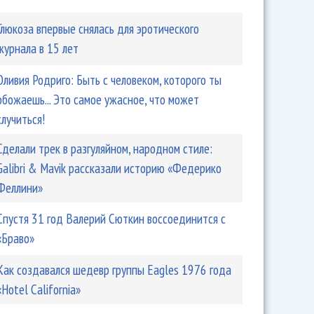
Глюкоза впервые снялась для эротического
журнала в 15 лет
Оливия Родриго: Быть ​​с человеком, которого ты
обожаешь... Это самое ужасное, что может
случиться!
Сделали трек в разгуляйном, народном стиле:
Galibri & Mavik рассказали историю «Федерико
Феллини»
Спустя 31 год Валерий Сюткин воссоединится с
«Браво»
Как создавался шедевр группы Eagles 1976 года
«Hotel California»