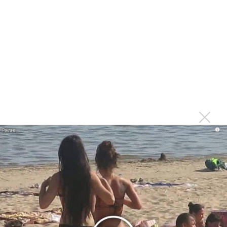
на концертах
Мадонна и Кайли Миноуг впервые записали два
фита
Karol G выпустила альбом с Дрейком и Бруно
Марсом
Максим Фадеев и Маша Ржевская перевыпустили
«Когда я стану кошкой»
Клава Кока официально вышла «Замуж»
«Элли на маковом поле», Максим Лутчак и
i
«Смешарики» объединились
Авраам Руссо выпустил две солнечные песни
Сергей Сычёв - «Хит-парады в СССР. Полное
исследование»
Suno внедрил инструмент по нарушениям авторских
прав и новые водяные знаки
«Рианна работает в студии», - проговорился ее